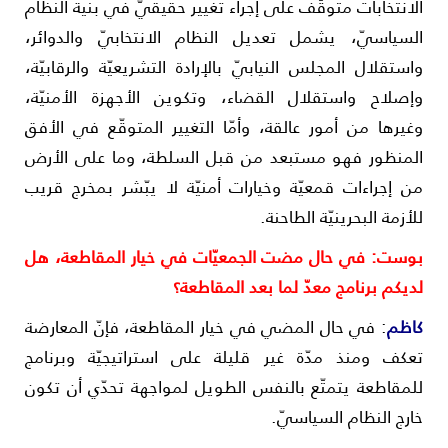
لانتخابات متوقّف على إجراء تغيير حقيقيّ في بنية النظام
لسياسيّ، يشمل تعديل النظام الانتخابيّ والدوائر،
استقلال المجلس النيابيّ بالإرادة التشريعيّة والرقابيّة،
إصلاح واستقلال القضاء، وتكوين الأجهزة الأمنيّة،
غيرها من أمور عالقة، وأمّا التغيير المتوقّع في الأفق
لمنظور فهو مستبعد من قبل السلطة، وما على الأرض
ن إجراءات قمعيّة وخيارات أمنيّة لا يبّشر بمخرج قريب
لأزمة البحرينيّة الطاحنة.
وست: في حال مضت الجمعيّات في خيار المقاطعة، هل
ديكم برنامج معدّ لما بعد المقاطعة؟
اظم
: في حال المضي في خيار المقاطعة، فإنّ المعارضة
عكف ومنذ مدّة غير قليلة على استراتيجيّة وبرنامج
لمقاطعة يتمتّع بالنفس الطويل لمواجهة تحدّي أن تكون
ارج النظام السياسيّ.