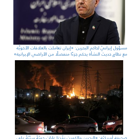
مسؤول إيرانيّ لحاكم البحرين: «إيران تعاملت بالعلاقات الأخويَّة
مع نظامٍ حديث النشأة يحكم جزءًا منفصلًا من الأراضي الإيرانية»
صحيفة أمريكيّة: «البحرين والكويت نفّذتا غاراتٍ جويّةً سرّيّةً على