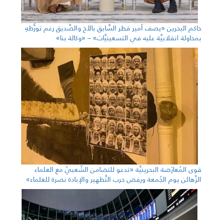
حاكم البحرين «يصف أمير قطر السَّابق بالأخ والصَّديق رغم تورُّطهِ
بمحاولة انقلابيَّة عليه في التسعينيَّات» – «وكالة بنا»
قوى المُعارَضة البحرينيَّة «تدعو للتضامن الشّعبيّ مع العلماء
الرَّهائن يوم الجُمعة ورفض حرب التَّطهير والإبادة نصرة للعلماء»