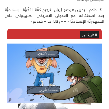
حاكم البحرين «يدعو إيران لترجيح كفَّة الأخُوَّة الإسلاميَّة
د اصطفافه مع العدوان الأمريكيّ الصهيونيّ على
جمهوريَّة الإسلاميَّة» – «وكالة بنا – فيديو»
الكاريكاتير