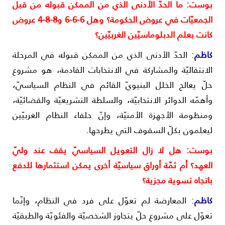
وست: ما الحدّ الأدنى الذي من الممكن قبوله من قبل
الجمعيّات في عروض الحكومة؟ وهل 6-6-6 و8-8-4 عروض
انت بعلم الدبلوماسيّين الغربيّين؟
اظم
: الحدّ الأدنى الذي من الممكن قبوله في المرحلة
لانتقاليّة والمشاركة في الانتخابات القادمة، هو مشروع
لّ يعالج الخلل البنيويّ القائم في النظام السياسيّ،
أهمّه الدوائر الانتخابيّة، والسلطة التشريعيّة والقضائيّة،
منظومة الأجهزة الأمنيّة، وإنّ حلفاء النظام الغربيّين
يعلمون بكلّ السقوف التي يطرحها.
وست: هل لا زال التعويل السياسيّ يقف عند وليّ
لعهد؟ أم ثمّة أوراق سياسيّة أخرى يمكن استثمارها للدفع
اتجاه تسوية مجزية؟
اظم
: المعارضة لم تعوّل على فرد في النظام، وإنّما
عوّل على مشروع حلّ يتجاوز الشخصيّة والفئويّة والطبقيّة