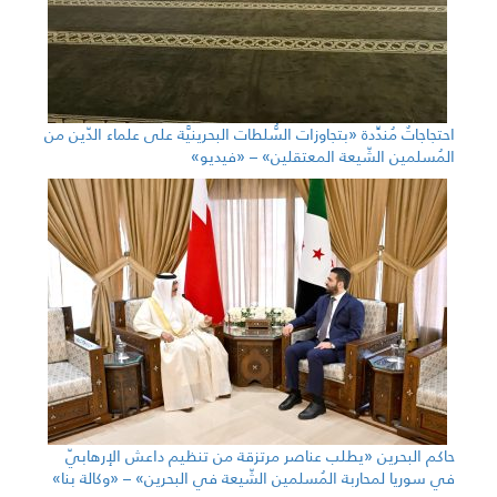
احتجاجاتٌ مُندِّدة «بتجاوزات السُّلطات البحرينيَّة على علماء الدّين من
المُسلمين الشّيعة المعتقلين» – «فيديو»
حاكم البحرين «يطلب عناصر مرتزقة من تنظيم داعش الإرهابيّ
في سوريا لمحاربة المُسلمين الشّيعة في البحرين» – «وكالة بنا»