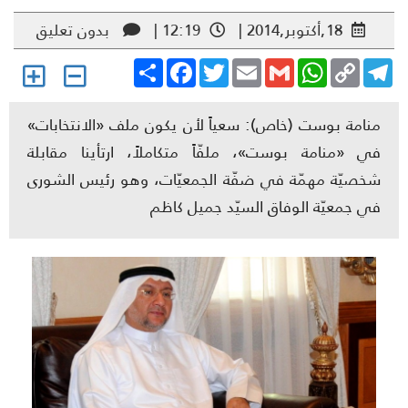
18,أكتوبر,2014 |
12:19 |
بدون تعليق
Share
Facebook
Twitter
Email
Gmail
WhatsApp
Copy
Telegr
Link
منامة بوست (خاص): سعياً لأن يكون ملف «الانتخابات»
في «منامة بوست»، ملفّاً متكاملاً، ارتأينا مقابلة
شخصيّة مهمّة في ضفّة الجمعيّات، وهو رئيس الشورى
في جمعيّة الوفاق السيّد جميل كاظم