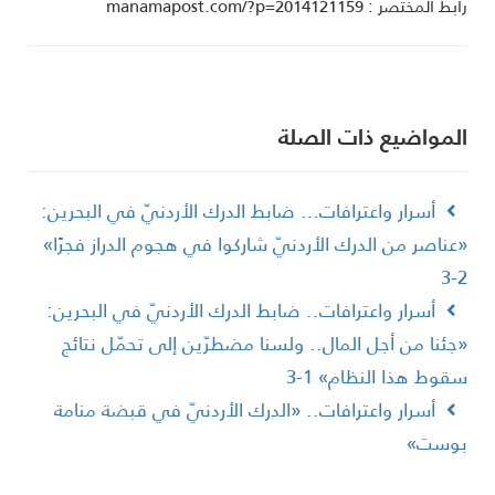
ط المختصر : manamapost.com/?p=2014121159
لمواضیع ذات الصلة
أسرار واعترافات… ضابط الدرك الأردنيّ في البحرين:
عناصر من الدرك الأردنيّ شاركوا في هجوم الدراز فجرًا»
2
أسرار واعترافات.. ضابط الدرك الأردنيّ في البحرين:
جئنا من أجل المال.. ولسنا مضطرّين إلى تحمّل نتائج
قوط هذا النظام» 1-3
أسرار واعترافات.. «الدرك الأردنيّ في قبضة منامة
وست»