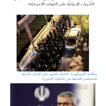
الضَّربات الإيرانيَّة على القواعد الأمريكيّة»
منظَّمة «أمريكيُّون»: «تصاعد القيود على الحريّات الدينيّة
للمُسلمين الشّيعة في عاشوراء البحرين»