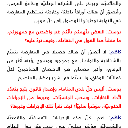
الطائفيّة، ويرتكز على الشراكة الوطنيّة وتكافؤ الفرص،
أتصوّر أنّ هناك أوراقاً داخليّة وخارجيّة تستطيع المعارضة
ي النهاية توظيفها للوصول إلى حلّ مرضٍ.
وست: البعض يتّهمكم بأنّكم غير واضحين مع جمهوركم،
ا منشأ هذا القول في اعتقادك، وكيف تردّ عليه؟
اظم
:
لا أتصوّر أنّ هناك فصيلاً في المعارضة يتمتّع
الشفافية والتواصل مع جمهوره ووضوح رؤيته أكثر من
لوفاق، وأكبر مصداق هو الاحتضان الجماهيريّ لكلّ
عاليّات الوفاق، ولا سيّما في شهر رمضان المنصرم.
وست: أليس حلّ بلدي المنامة، وإصدار قانون يتيح بتعدّد
تّحاد النقابات، وسحب الجنسيّات، وغيرها من الإجراءات
لحكوميّة، مؤشراً سلبيّاً؟ كيف تقرأ تلك الإجراءات وغيرها؟
اظم
: نعم، كلّ هذه الإجراءات التعسفيّة والقمعيّة
الشموليّة مؤشر سلبيّ على مصداقيّة حوار النظام