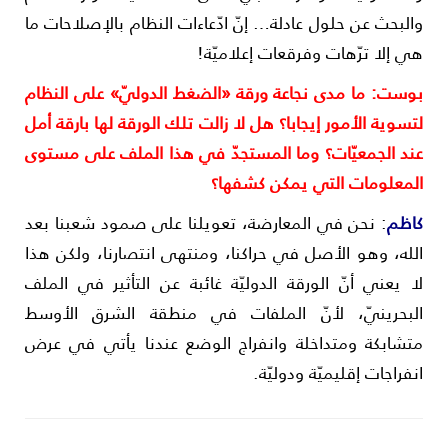
البحث عن حلول عادلة… إنّ ادّعاءات النظام بالإصلاحات ما
ي إلا ترّهات وفرقعات إعلاميّة!
وست: ما مدى نجاعة ورقة «الضغط الدوليّ» على النظام
تسوية الأمور إيجابا؟ هل لا زالت تلك الورقة لها بارقة أمل
ند الجمعيّات؟ وما المستجدّ في هذا الملف على مستوى
لمعلومات التي يمكن كشفها؟
اظم
: نحن في المعارضة، تعويلنا على صمود شعبنا بعد
لله، وهو الأصل في حراكنا، ومنتهى انتصارنا، ولكن هذا
ا يعني أنّ الورقة الدوليّة غائبة عن التأثير في الملف
لبحرينيّ، لأنّ الملفات في منطقة الشرق الأوسط
تشابكة ومتداخلة وانفراج الوضع عندنا يأتي في عرض
نفراجات إقليميّة ودوليّة.