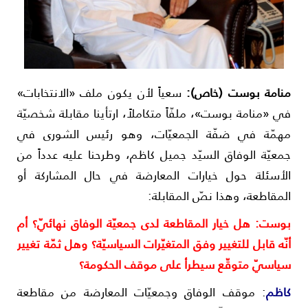
نامة بوست (خاص):
سعياً لأن يكون ملف «الانتخابات»
ي «منامة بوست»، ملفّاً متكاملاً، ارتأينا مقابلة شخصيّة
همّة في ضفّة الجمعيّات، وهو رئيس الشورى في
معيّة الوفاق السيّد جميل كاظم، وطرحنا عليه عدداً من
لأسئلة حول خيارات المعارضة في حال المشاركة أو
لمقاطعة، وهذا نصّ المقابلة:
وست: هل خيار المقاطعة لدى جمعيّة الوفاق نهائيّ؟ أم
نّه قابل للتغيير وفق المتغيّرات السياسيّة؟ وهل ثمّة تغيير
ياسيّ متوقّع سيطرأ على موقف الحكومة؟
اظم
: موقف الوفاق وجمعيّات المعارضة من مقاطعة