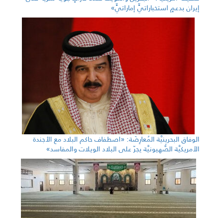
إيران بدعمٍ استخباراتيٍّ إماراتيٍّ»
الوفاق البحرينيَّة المُعارِضَة: «اصطفاف حاكم البلاد مع الأجندة
الأمريكيَّة الصُّهيونيَّة يجرّ على البلاد الويلات والمفاسد»