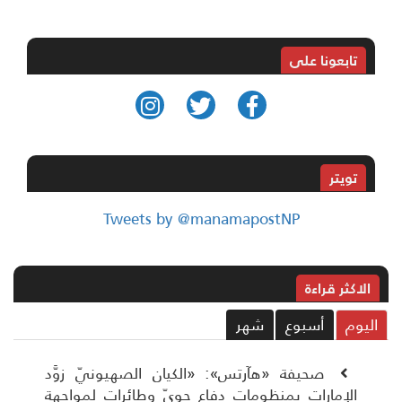
تابعونا على
تويتر
Tweets by @manamapostNP
الاکثر قراءة
ليوم
أسبوع
شهر
صحيفة «هآرتس»: «الكيان الصهيونيّ زوَّد
الإمارات بمنظومات دفاع جويّ وطائرات لمواجهة