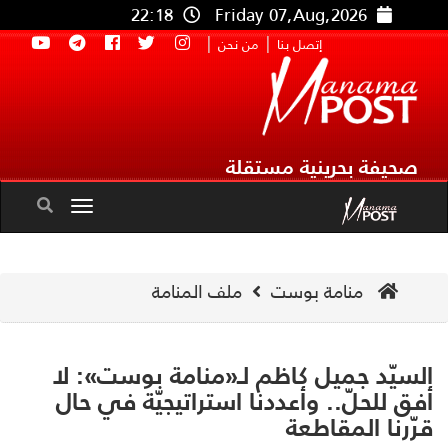
22:18
Friday 07,Aug,2026
|
|
إتصل بنا
من نحن
صحيفة بحرينية مستقلة
Toggle
navigation
منامة بوست
ملف المنامة
سيّد جميل كاظم لـ«منامة بوست»: لا
ق للحلّ.. وأعددنا استراتيجيّة في حال
ّرنا المقاطعة