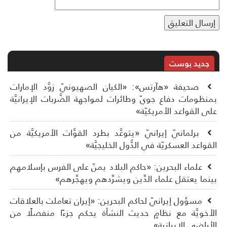
جديد بوست
صحيفة «هآرتس»: «الكيان الصهيونيّ زوَّد الإمارات
نظومات دفاع جويّ وطائرات لمواجهة الضَّربات الإيرانيَّة
ى القواعد الأمريكيّة»
برلمانيّ إيرانيّ «يتوعَّد بطرد القوَّات الأمريكيَّة من
قواعد العسكريّة في الدُّول الخليجيَّة»
علماء البحرين: «حاكم البلاد يمنّ على الفرس بإسلامهم
نما يعتقل علماء الدِّين ويشرِّدهم ويهجِّرهم»
مسؤول إيرانيّ لحاكم البحرين: «إيران تعاملت بالعلاقات
أخويَّة مع نظامٍ حديث النشأة يحكم جزءًا منفصلًا من
أراضي الإيرانية»