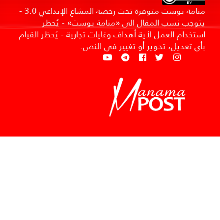
منامة بوست متوفرة تحت رخصة المشاع الإبداعي 3.0 -
يتوجب نسب المقال الى «منامة بوست» - يُحظر
استخدام العمل لأية أهداف وغايات تجارية - يُحظر القيام
بأي تعديل، تحوير أو تغيير في النص.