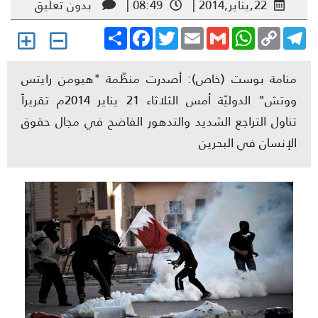
22,يناير,2014 |
08:49 |
بدون تعليق
Share
Facebook
Twitter
Email
Gmail
WhatsApp
Copy
Telegr
Link
منامة بوست (خاص): أصدرت منظّمة "هيومن رايتس
ووتش" الدوليّة أمس الثلاثاء 21 يناير 2014م تقريراً
تناول التراجع الشديد والتدهور الفاضح في مجال حقوق
الإنسان في البحرين