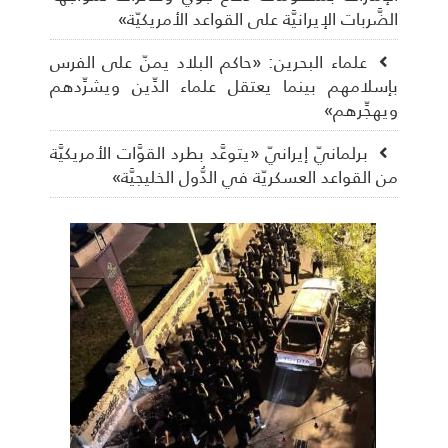
الضَّربات الإيرانيَّة على القواعد الأمريكيّة»
علماء البحرين: «حاكم البلاد يمنّ على الفرس
بإسلامهم بينما يعتقل علماء الدِّين ويشرِّدهم
ويهجِّرهم»
برلمانيّ إيرانيّ «يتوعَّد بطرد القوَّات الأمريكيَّة
من القواعد العسكريّة في الدُّول الخليجيَّة»