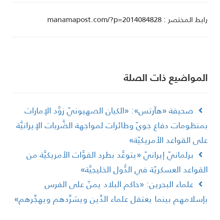
ط المختصر : manamapost.com/?p=2014084828
لمواضیع ذات الصلة
صحيفة «هآرتس»: «الكيان الصهيونيّ زوَّد الإمارات
منظومات دفاع جويّ وطائرات لمواجهة الضَّربات الإيرانيَّة
لى القواعد الأمريكيّة»
برلمانيّ إيرانيّ «يتوعَّد بطرد القوَّات الأمريكيَّة من
لقواعد العسكريّة في الدُّول الخليجيَّة»
علماء البحرين: «حاكم البلاد يمنّ على الفرس
إسلامهم بينما يعتقل علماء الدِّين ويشرِّدهم ويهجِّرهم»