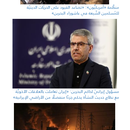
منظَّمة «أمريكيُّون»: «تصاعد القيود على الحريّات الدينيّة
للمُسلمين الشّيعة في عاشوراء البحرين»
مسؤول إيرانيّ لحاكم البحرين: «إيران تعاملت بالعلاقات الأخويَّة
مع نظامٍ حديث النشأة يحكم جزءًا منفصلًا من الأراضي الإيرانية»