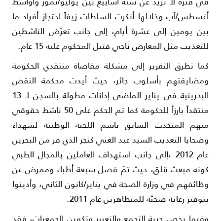
ي فترة لا تزيد عن ستة أسابيع بين يوليو/تموز وأواسط
غسطس/آب وخلالها أنكرت السلطات زيفاً احتجاز أفراد ما
ين يومين إلى عشرة أيام، إلى جانب تعرّض الناشطين
لتعذيب مثل المعارض ناجي فتيل المحكوم عليه 15 عام.
ما تطرق التقرير إلى مشكلة مقاضاة منتقدي الحكومة
مضايقتهم بأسلوب جائر، حيث أيدت محكمة النقض
البحرينية في يناير الماضي إدانات مطولة بالسجن لـ 13
منتقداً بارزاً للحكومة كما تم الحكم على 50 ناشط حقوقي
نهم المتحدث السابق باسم اللجنة الوطنية لشهداء
ضحايا التعذيب السيد عبد الغني كنجر الذي فر من البحرين
عام 2012 ،إلى جانب استهداف العاملين بالمجال الطبي
ونه مبعث قلق، حيث تمّ فصل سبعة أطباء وممرض عن
ظائفهم في وزارة الصحة في يناير/كانون الثاني، وأدينوا
توفير رعاية صحيّة للمتظاهرين عام 2011.
فيما يخص حرية التجمع والتعبير وتكوين الجمعيات، فقد