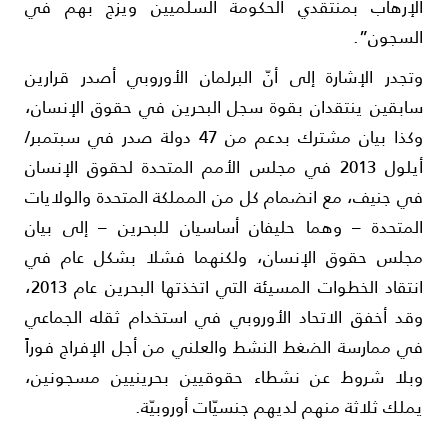
لإرهاب بمنتقدي الحكومة السلميين ويزج بهم في
لسجون”.
تجدر الإشارة إلى أنّ البرلمان الأوروبي أصدر قرارين
ابقين ينتقدان بقوة سجل البحرين في حقوق الإنسان،
وكذا بيان مشترك بدعم من 47 دولة صدر في سبتمبر/
أيلول 2013 في مجلس الأمم المتحدة لحقوق الإنسان
ي جنيف، مع انضمام كل من المملكة المتحدة والولايات
لمتحدة – وهما حليفان أساسيان للبحرين – إلى بيان
جلس حقوق الإنسان، ولكنهما فشلا بشكل عام في
انتقاد الخطوات المسيئة التي اتخذتها البحرين عام 2013،
قد أخفق الاتحاد الأوروبي في استخدام ثقله الجماعي
ي ممارسة الضغط النشط والعلني من أجل الإفراج فوراً
بلا شروط عن نشطاء حقوقيين بحرينيين مسجونين،
ملك ثلاثة منهم لديهم جنسيّات أوروبيّة.