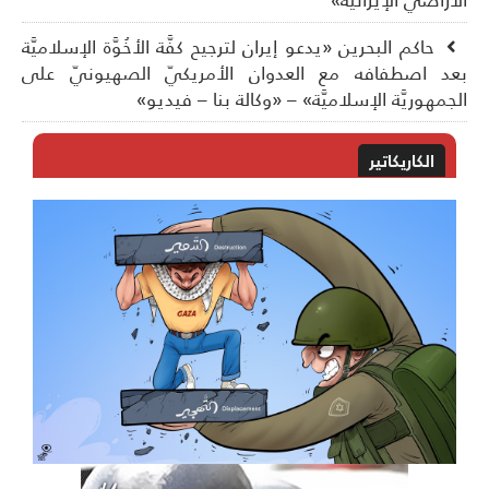
حاكم البحرين «يدعو إيران لترجيح كفَّة الأخُوَّة الإسلاميَّة
د اصطفافه مع العدوان الأمريكيّ الصهيونيّ على
جمهوريَّة الإسلاميَّة» – «وكالة بنا – فيديو»
الكاريكاتير