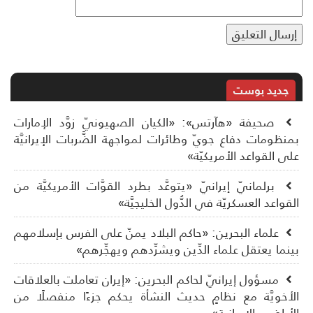
جديد بوست
صحيفة «هآرتس»: «الكيان الصهيونيّ زوَّد الإمارات
نظومات دفاع جويّ وطائرات لمواجهة الضَّربات الإيرانيَّة
ى القواعد الأمريكيّة»
برلمانيّ إيرانيّ «يتوعَّد بطرد القوَّات الأمريكيَّة من
قواعد العسكريّة في الدُّول الخليجيَّة»
علماء البحرين: «حاكم البلاد يمنّ على الفرس بإسلامهم
نما يعتقل علماء الدِّين ويشرِّدهم ويهجِّرهم»
مسؤول إيرانيّ لحاكم البحرين: «إيران تعاملت بالعلاقات
أخويَّة مع نظامٍ حديث النشأة يحكم جزءًا منفصلًا من
أراضي الإيرانية»