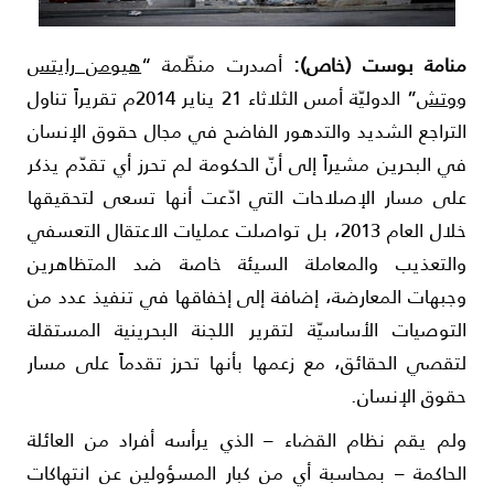
نامة بوست (خاص):
أصدرت منظّمة “
هيومن رايتس
وتش
” الدوليّة أمس الثلاثاء 21 يناير 2014م تقريراً تناول
لتراجع الشديد والتدهور الفاضح في مجال حقوق الإنسان
ي البحرين مشيراً إلى أنّ الحكومة لم تحرز أي تقدّم يذكر
لى مسار الإصلاحات التي ادّعت أنها تسعى لتحقيقها
خلال العام 2013، بل تواصلت عمليات الاعتقال التعسفي
التعذيب والمعاملة السيئة خاصة ضد المتظاهرين
جبهات المعارضة، إضافة إلى إخفاقها في تنفيذ عدد من
لتوصيات الأساسيّة لتقرير اللجنة البحرينية المستقلة
تقصي الحقائق، مع زعمها بأنها تحرز تقدماً على مسار
قوق الإنسان.
لم يقم نظام القضاء – الذي يرأسه أفراد من العائلة
لحاكمة – بمحاسبة أي من كبار المسؤولين عن انتهاكات