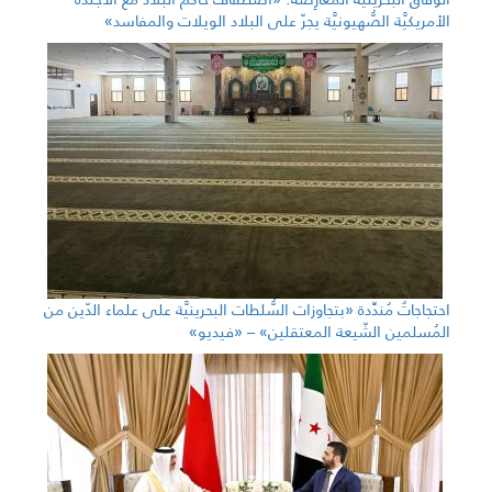
الأمريكيَّة الصُّهيونيَّة يجرّ على البلاد الويلات والمفاسد»
احتجاجاتٌ مُندِّدة «بتجاوزات السُّلطات البحرينيَّة على علماء الدّين من
المُسلمين الشّيعة المعتقلين» – «فيديو»