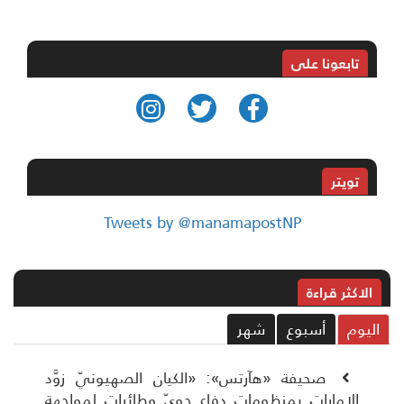
تابعونا على
تويتر
Tweets by @manamapostNP
الاکثر قراءة
ليوم
أسبوع
شهر
صحيفة «هآرتس»: «الكيان الصهيونيّ زوَّد
الإمارات بمنظومات دفاع جويّ وطائرات لمواجهة