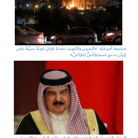
صحيفة أمريكيّة: «البحرين والكويت نفّذتا غاراتٍ جويّةً سرّيّةً على
إيران بدعمٍ استخباراتيٍّ إماراتيٍّ»
الوفاق البحرينيَّة المُعارِضَة: «اصطفاف حاكم البلاد مع الأجندة