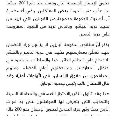
حقوق الإنسان الجسيمة التي وقعت منذ عام 2011، سيّما
ن عذّب حتى الموت بعض المعتقلين. وفي أغسطس/
ب أصدرت الحكومة مجموعة من القوانين التي تزيد من
قييد حرية التجمّع، وبالتالي تزيد من القيود المفروضة
لى حرية التعبير.
ذكر أنّ منتقدي الحكومة البارزين لا يزالون وراء القضبان
تهم تتعلّق بممارستهم حقّهم في حرية التعبير وبالتجمّع
لاحتجاج على النظام الجائر. هذا والسلطات مستمرة في
عتقال المعارضين وملاحقتهم أمام القضاء، ومنهم
لمدافعون عن حقوق الإنسان، في اتّهامات أمنيّة وقد
ال الاعتقال نائب رئيس جمعية الوفاق.
ذا وقد تناول التقريرالاحتجاز التعسفي والمعاملة السيئة
التعذيب التي يتعرض لها المواطنون على يد قوات
الأمن حيث وثق مركز البحرين لحقوق الإنسان نحو 200 حالة