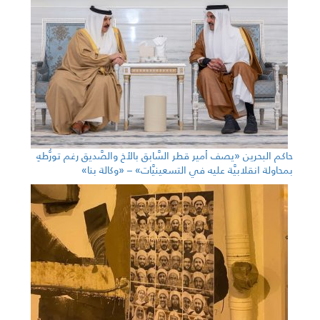
حاكم البحرين «يصف أمير قطر السَّابق بالأخ والصَّديق رغم تورُّطهِ
بمحاولة انقلابيَّة عليه في التسعينيَّات» – «وكالة بنا»