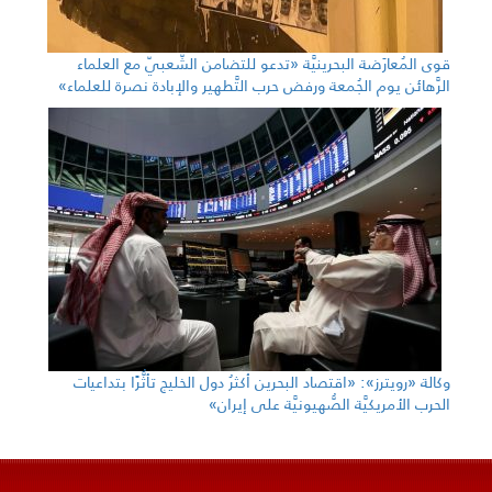
قوى المُعارَضة البحرينيَّة «تدعو للتضامن الشّعبيّ مع العلماء
الرَّهائن يوم الجُمعة ورفض حرب التَّطهير والإبادة نصرة للعلماء»
وكالة «رويترز»: «اقتصاد البحرين أكثرُ دول الخليج تأثُّرًا بتداعيات
الحرب الأمريكيَّة الصُّهيونيَّة على إيران»