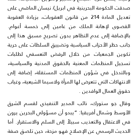
دقت الحكومة البحرينية في ابريل/ نيسان الماضي على
تعديل المادة 214 من قانون العقوبات، بزيادة العقوبة
لقصوى لإهانة الملك من عامين إلى خمسة أعوام.
الإضافة إلى عدم التظاهر بدون تصريح مسبق هذا إلى
انب حظر الأحزاب السياسية وتضييق السلطات على حرية
كوين الجمعيات من خلال الرفض التعسفي لطلبات
سجيل المنظمات المعنية بالحقوق المدنية والسياسية،
بالتدخل في شؤون المنظمات المستقلة، إضافة إلى
لانتهاكات التي تتعرض لها المرأة ولاسيما الشيعية، وغياب
قوق العمال الوافدين .
قال جو ستورك، نائب المدير التنفيذي لقسم الشرق
لأوسط وشمال أفريقيا: “يبدو أن مسؤولي البحرين يرون
ي الاعتقال والتعذيب سبيلاً إلى السلم والاستقرار. أما
لحديث الرسمي عن الإصلاح فهو مزحة، حين تلصق صفة