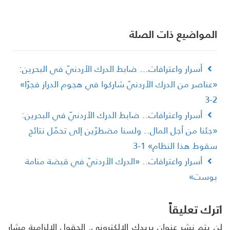
لمواضیع ذات الصلة
أسرار واعترافات… ضابط الدرك الأردنيّ في البحرين:
عناصر من الدرك الأردنيّ شاركوا في هجوم الدراز فجرًا»
2
أسرار واعترافات.. ضابط الدرك الأردنيّ في البحرين:
جئنا من أجل المال.. ولسنا مضطرّين إلى تحمّل نتائج
قوط هذا النظام» 1-3
أسرار واعترافات.. «الدرك الأردنيّ في قبضة منامة
وست»
رك تعليقاً
 يتم نشر عنوان بريدك الإلكتروني.
الحقول الإلزامية مشار