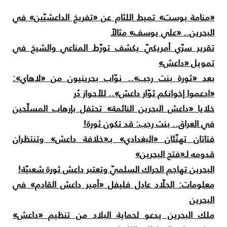
منامة بوست» تميط اللثام عن «تفريخ الداعشيّين» في
لبحرين.. «علي يوسف» مثالاً
قرير سرّي أمريكيّ يكشف تورّط المناعي والشيخ في
مويل «داعش»
عد «ثورة بنت رجب».. نوّاب بحرينيون من «لاهاي»:
ادعموا إخوانكم ثوّار داعش».. للأحواز دُر
لايا «داعش البحرين النائمة» تحتفل بإرهاب المسلّحين
ي العراق.. بنت رجب: قد تكون ثورة!
تاتان تهنّئان «البغدادي» بـ«خلافة داعش» وتنتظران
دومه لـ«فتح البحرين»
لبحرين تهاجم الحراك السلميّ وتعتبر داعش ثورة شعبيّة!
علومات: الجلّاد عادل فليفل «أمير داعش القادم» في
لبحرين
لك البحرين يدعو لحماية البلاد من تنظيم «داعش»