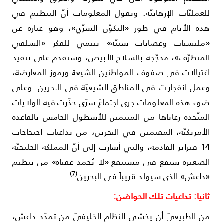
لعمليّات الإرهابيّة. وتقول المعلومات أنّ التنظيم في
ذه الأيام في طور «التكوّن السرّي»، وهو عبارة عن
مليشيات وعصابات سنيّة» تنتمي للفكر «السلفي
لمتطرّف»، مدجّجة بالسلاح الأبيض، وستقدم على تنفيذ
غتيالات في صفوف المواطنين الشيعة ورموز المعارضة،
عمل انفجارات في المناطق الشيعيّة في البحرين. وعلى
وء هذه المعلومات جرى اجتماعٌ سرّي حذّرت فيه الولايات
لمتّحدة رعاياها من المنتمين للأسطول الخامس بالقاعدة
لأمريكيّة، المقيمين في البحرين، من تداعيات احتجاجات
14 فبراير القادمة، والتي أشارت إلى أنّ المملكة الخليجيّة
لصغيرة ستقع في مستنقعٍ «لا يُحمد عقباه» من تنظيم
(7)
داعش» الذي سيولد قريباً في البحرين
.
انيا: تداعيات تلك الحواضن:
ن الطبيعيّ أن يخشى النظام الخليفيّ من تمدّد داعش،