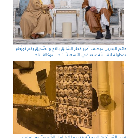
حاكم البحرين «يصف أمير قطر السَّابق بالأخ والصَّديق رغم تورُّطهِ
بمحاولة انقلابيَّة عليه في التسعينيَّات» – «وكالة بنا»
قوى المُعارَضة البحرينيَّة «تدعو للتضامن الشّعبيّ مع العلماء