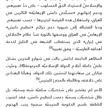
الإسلاميّ لاسترداد الحقّ المسلوب – على حدّ تعبيرهم،
دعم إخوانهم «مسلّحي داعش الإرهابيّة» الثائرين في
لعراق، واستغلال هذه الفرصة لتحريرها – حسب تعبيرهم.
دعا الفضالة إلى ضرورة دعم جرائم «تنظيم داعش»
لإرهابيّ في العراق ووصفها بالثورة ضدّ نظام «الملالي
ي إيران» الذي يستقطب الشيعة في الخليج لخدمة
(3)
هدافه الفارسيّة – وفق تعبيره
.
لمظاهر الداعمة لداعش جالت في شوارع البحرين بشكل
علنيّ حاملة أعلام الدولة الإسلاميّة المزعومة(4)، وعبّرت
تاتان عن سعادتهما لتدشين تلك الدولة، وهنأتا البغدادي
(5)
لى خلافته، وطالبتاه بالمجئ للبحرين
.
لأمر لم يقتصر على شخصيّات سلفيّة شبه رسميّة، بل
ال شخصيّات رسميّة دعمت لتنظيم داعش، فقد اعتبرت
لناطقة باسم الحكومة البحرينيّة سميرة رجب الهجوم