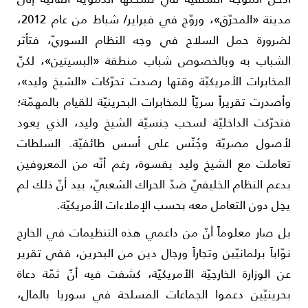
مدينة «المحرّق»، وروّج في فبراير/ شباط من عام 2012،
ضرورة حمل السلاح في وجه النظام السوريّ، فتأثر
لشباب به وبالخصوص شباب منطقة «البسيتين»، لكنّ
لمخابرات الأمريكيّة وقتها رصدت تحرّكات «الشيخ وليد»،
أصدرت تقريراً سريّاً للمخابرات البحرينيّة للقيام بالمهمّة؛
تحرّكت الداخليّة لسحب جنسيّة الشيخ وليد، الذي يعود
أصول مصريّة وجُنّس على أسس طائفيّة. السلطات
عاملت مع الشيخ وليد بقسوة، رغم أنّه من المعروفين
دعم النظام الخليفيّ ضدّ الحراك الشعبيّ، بيد أنّ ذلك لم
حِل دون التعامل معه بحسب الإملاءات الأمريكيّة.
ل صار معلوماً أنّ من داعمي هذه التنظيمات في الخارج
وّاباً برلمانيّين وتجاراً ورجال دين من البحرين، ففي تقرير
ن الوزارة الخارجيّة الأمريكيّة، كشفت فيه أنّ ثمّة دعاة
حرينيّين دعموا الجماعات المسلحة في سوريا بالمال،