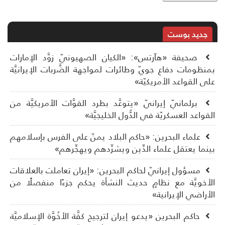
جديد بوست
صحيفة «هآرتس»: «الكيان الصهيونيّ زوَّد الإمارات
نظومات دفاع جويّ وطائرات لمواجهة الضَّربات الإيرانيَّة
ى القواعد الأمريكيّة»
برلمانيّ إيرانيّ «يتوعَّد بطرد القوَّات الأمريكيَّة من
قواعد العسكريّة في الدُّول الخليجيَّة»
علماء البحرين: «حاكم البلاد يمنّ على الفرس بإسلامهم
نما يعتقل علماء الدِّين ويشرِّدهم ويهجِّرهم»
مسؤول إيرانيّ لحاكم البحرين: «إيران تعاملت بالعلاقات
أخويَّة مع نظامٍ حديث النشأة يحكم جزءًا منفصلًا من
أراضي الإيرانية»
حاكم البحرين «يدعو إيران لترجيح كفَّة الأخُوَّة الإسلاميَّة