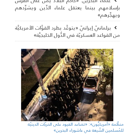
علماء البحرين: «حاكم البلاد يمنّ على الفرس
بإسلامهم بينما يعتقل علماء الدِّين ويشرِّدهم
ويهجِّرهم»
برلمانيّ إيرانيّ «يتوعَّد بطرد القوَّات الأمريكيَّة
من القواعد العسكريّة في الدُّول الخليجيَّة»
منظَّمة «أمريكيُّون»: «تصاعد القيود على الحريّات الدينيّة
للمُسلمين الشّيعة في عاشوراء البحرين»