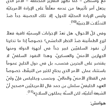
ع واشنطن – كما تظهر التقارير المختلفة – الأمر الذي
جعل أمر تأثيرها من عدمه معلّقاً على الإرادة الأمريكيّة
ليس الإرادة المحليّة للدول، إلا تلك الحصينة جداً ضدّ
(10)
لتدخّلات الأجنبيّة
.
في كلّ الأحوال، هل تعدّ الإجراءات الرسميّة كافية فعلاً
زرع الطمأنينة ضدّ الخطر الداعشي؟ خصوصاً إذا ما تذكرنا
ن نفوذ السلفيّين كبير جداً في أجهزة الدولة ومنها
لجهازين الأمنيّ والعسكريّ، وهذا النفوذ السلفيّ لا
قتصر على البحرين فحسب، بل في دول الخليج عموماً
استثناء عمان. الأمر الذي يحتاج لكثير من التيقّظ، خصوصاً
ي القطاع الأمنيّ والماليّ. وبحسب ويكليكس فإنّ وليّ
لعهد الخليفيّ سلمان بن حمد قال للأمريكيّين «صحيح أنّ
(11)
لشيعة أغلبيّة، لكن السنّة يملكون السلاح»
.
وامش: