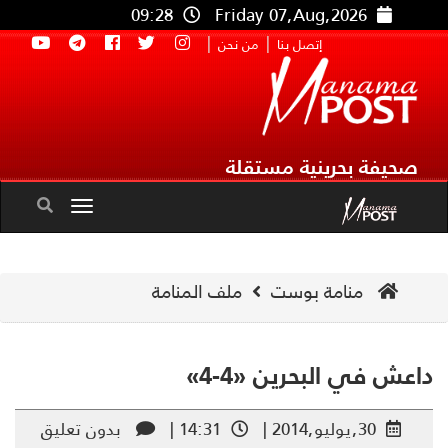
09:28
Friday 07,Aug,2026
|
|
إتصل بنا
من نحن
صحيفة بحرينية مستقلة
Toggle
navigation
منامة بوست
ملف المنامة
عش في البحرين «4-4»
30,يوليو,2014 |
14:31 |
بدون تعليق