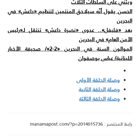
يثني على السلطات الثلاث
لحسن يقول أنّه سيلاحق المنتمين لتنظيم «داعش» في
لبحرين
عد «فليفل».. عدوى «نصرة داعش» تنتقل لـ«رئيس
لأمن العام» في البحرين
الموالون السنة في البحرين «2-2»/ صحيفة الأخبار
للبنانية/ عباس بوصفوان
وصلة الحلقة الأولى
وصلة الحلقة الثانية
وصلة الحلقة الثالثة
ط المختصر : manamapost.com/?p=2014015736