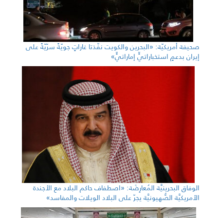
صحيفة أمريكيّة: «البحرين والكويت نفّذتا غاراتٍ جويّةً سرّيّةً على
إيران بدعمٍ استخباراتيٍّ إماراتيٍّ»
الوفاق البحرينيَّة المُعارِضَة: «اصطفاف حاكم البلاد مع الأجندة
الأمريكيَّة الصُّهيونيَّة يجرّ على البلاد الويلات والمفاسد»