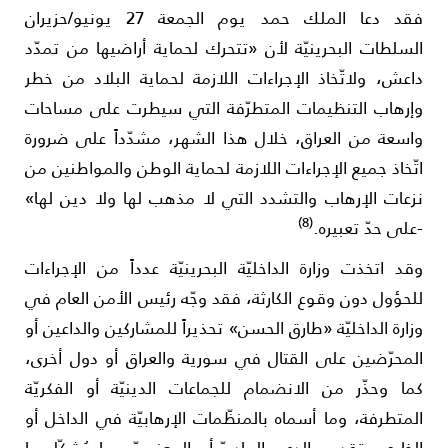
فقد دعا الملك حمد يوم الجمعة 27 يونيو/حزيران
لسلطات البحرينيّة لأن «تتحرك لحماية أراضيها من تمدّد
اعش، ولاتّخاذ الإجراءات اللازمة لحماية البلاد من خطر
إرهاب التنظيمات المتطرّفة التي سيطرت على مساحات
اسعة من العراق، خلال هذا الشهر، مشدّداً على ضرورة
تّخاذ جميع الإجراءات اللازمة لحماية الوطن والمواطنين من
زعات الإرهاب والتشدد التي لا مذهب لها ولا دين لها»
(8)
على حدّ تعبيره.
قد اتخذت وزارة الداخليّة البحرينيّة عدداً من الإجراءات
لحؤول دون وقوع الكارثة، فقد وجّه رئيس الأمن العام في
زارة الداخليّة «طارق الحسن» تحذيراً للمشاركين والداعين أو
لمحرّضين على القتال في سورية والعراق أو دول أخرى،
ما وحذّر من الانضمام للجماعات الدينيّة أو الفكريّة
لمتطرفة، وما أسماه بالمنظّمات الإرهابيّة في الداخل أو
لخارج، وتقديم الدعم الماديّ أو المعنويّ، بما يُشكّل ما