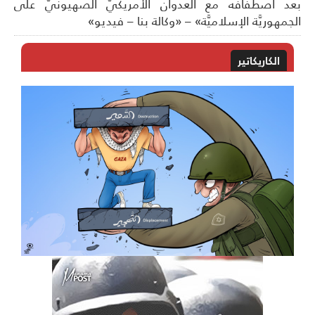
د اصطفافه مع العدوان الأمريكيّ الصهيونيّ على
جمهوريَّة الإسلاميَّة» – «وكالة بنا – فيديو»
الكاريكاتير