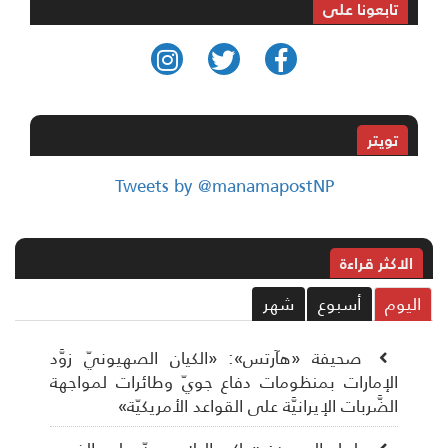
تابعونا على
تويتر
Tweets by @manamapostNP
الاکثر قراءة
ليوم
أسبوع
شهر
صحيفة «هآرتس»: «الكيان الصهيونيّ زوَّد
الإمارات بمنظومات دفاع جويّ وطائرات لمواجهة
الضَّربات الإيرانيَّة على القواعد الأمريكيّة»