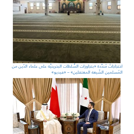
احتجاجاتٌ مُندِّدة «بتجاوزات السُّلطات البحرينيَّة على علماء الدّين من
المُسلمين الشّيعة المعتقلين» – «فيديو»