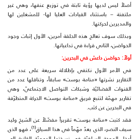
صلاً ليس لديها رؤية ثابتة في توزيع عنفها، وهي غير
لتفتة – باستثناء القيادات العليا لها- للمشغلين لها
المديرين لحركتها.
بذلك سوف تعالج هذه الحلقة أمرين، الأول إثبات وجود
لحواضن، الثاني قراءة في تداعياتها.
ولاً: حواضن داعش في البحرين:
ي الأمر الأول نكتفي بإطلالة سريعة على عدد من
لتقارير نشرتها «منامة بوست» سابقاً، وتناقلها عدد من
لقنوات الفضائيّة وشبكات التواصل الاجتماعيّ، وهي
قارير مهمّة لتتبع فريق «منامة بوست» الحركة المتطرّفة
ي البحرين عن كثب.
قد كتبت «منامة بوست» تقريراً مفصّلاً عن الشيخ وليد
(1)
يف النصر، الذي يعدّ مهّماً في هذا السياق
، فهو الذي
دخل الموجة السلفيّة في نسختها الدمويّة القانية إلى