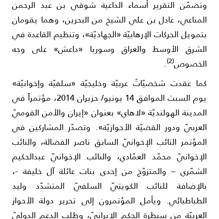
تضمّن التقرير أسماء الداعية شوقي بن عبد الرحمن
لمناعي، عادل بن علي الشيخ من البحرين، وهما يقومان
تمويل الحركات الإرهابيّة «الجهاديّة»، وتنظيم القاعدة في
لشرق الأوسط والعراق وسوريا «داعش» على وجه
(2)
لخصوص
.
ما عقدت شخصيّاتٌ عربيّة وخليجيّة «سلفيّة وإخوانيّة»
يوم السبت الموافق 14 يونيو/ حزيران 2014، مؤتمراً في
لمدينة الهولنديّة «لاهاي» بعنوان «إيران والأمن القوميّ
لعربيّ ودور القضيّة الأحوازيّة». وتصدّر المشاركين في
لمؤتمر النائب الإخوانيّ السابق ناصر الفضالة، والنائب
لإخوانيّ محمّد العمّادي، والنائب الإخوانيّ عبدالحكيم
لشمّري – والمتزوّج من إحدى بنات عائلة آل خليفة -،
الإضافة للنائب الكويتيّ السلفيّ المتشدّد وليد
لطباطبائي. ويأمل المؤتمرون إلى تحرير دولة الأحواز
لعربيّة من سيطرة الحكم الإيرانيّ، وطلب الدعم الدوليّ