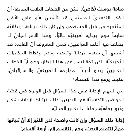
نامة بوست (خاص):
تبيّن من الحلقات الثلاث السابقة أنّ
لفكر التكفيريّ المسيّس قد تأسّس «أو على الأقل
ستُثمر» من قبل المستعمر، وإن كان ذلك برعاية بريطانيّة
ابقاً فهو برعاية أمريكيّة حاليّاً، وهذا الأمر الجليّ لا
ختلف فيه أغلب المراقبين، فمن المعروف أنّ القاعدة قد
سّسها آل سعود برعاية وتوجيه ودعم وخطط المخابرات
لأمريكيّة، لكن ثمّة لبس في هذا الإطار، وهو أنّ الخطاب
لتكفيريّ ينحو أحياناً لمهاجمة الأمريكيّ والإسرائيليّ،
كيف يرفع هذا الاشتباه؟
ن المهم الإجابة على هذا السؤال قبل الولوج في قصّة
لحواضن التكفيريّة في البحرين، ذلك لارتباط الإجابة بشكل
ثيق بماهيّة جماعات التكفير المحليّة.
جابة ذلك السؤال وإن كانت واضحة لدى الكثير إلا أنّ تبيانها
همّ لتتميم البحث، وهي تنقسم إلى أربعة أقسام: