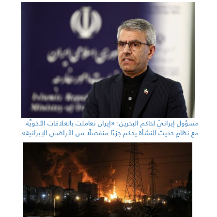
مسؤول إيرانيّ لحاكم البحرين: «إيران تعاملت بالعلاقات الأخويَّة
مع نظامٍ حديث النشأة يحكم جزءًا منفصلًا من الأراضي الإيرانية»