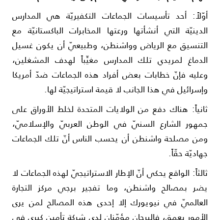
وّلاً: أحد تأسيسات الجماعات التكفيريّة هي المدارس
لدينيّة التي أنشأتها ورعتها المخابرات الباكستانيّة مع
لتنسيق مع الرياض وواشنطن، وطبيعيّ أن يكون غسيل
لدماغ لمريدي تلك المدارس مغيِّباً لهدف المشغلين،
عليه فإنّ خطابات بعض أفراد هذه الجماعات ضدّ أمريكا
إسرائيل في هذا الجانب لا قيمة استراتيجيّة لها.
انياً: هناك دفع من الولايات المتحدة لخلط الأوراق على
مهور الشارع السنيّ في الوطن العربيّ والإسلاميّ،
من مصلحة واشنطن أن يحسب الناس أنّ تلك الجماعات
هاديّة حقّاً.
الثاً: الواقع يحكي أنّ الإطار الاستراتيجيّ لهذه الجماعات لا
ضر بمصالح واشنطن، وما تفجير برجي مركز التجارة
لعالميّ في نيويورك إلا إحدى هذه المصالح لمن يرى
لأمور بعمق، فالبرجان مؤمّنان لدى شركة تأمين كبرى في