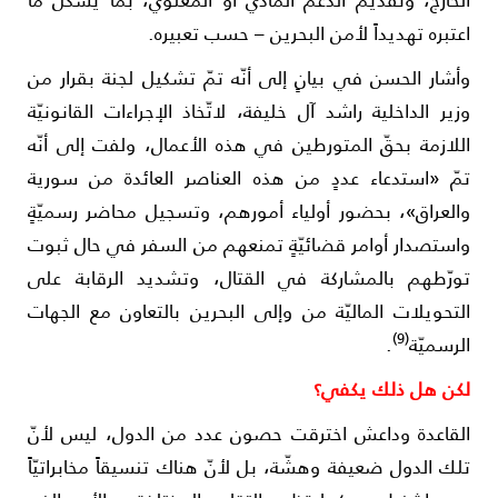
عتبره تهديداً لأمن البحرين – حسب تعبيره.
أشار الحسن في بيانٍ إلى أنّه تمّ تشكيل لجنة بقرار من
زير الداخلية راشد آل خليفة، لاتّخاذ الإجراءات القانونيّة
للازمة بحقّ المتورطين في هذه الأعمال، ولفت إلى أنّه
مّ «استدعاء عددٍ من هذه العناصر العائدة من سورية
العراق»، بحضور أولياء أمورهم، وتسجيل محاضر رسميّةٍ
استصدار أوامر قضائيّةٍ تمنعهم من السفر في حال ثبوت
ورّطهم بالمشاركة في القتال، وتشديد الرقابة على
لتحويلات الماليّة من وإلى البحرين بالتعاون مع الجهات
(9)
لرسميّة
.
كن هل ذلك يكفي؟
لقاعدة وداعش اخترقت حصون عدد من الدول، ليس لأنّ
لك الدول ضعيفة وهشّة، بل لأنّ هناك تنسيقاً مخابراتيّاً