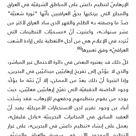
لإرهابيّ لتنظيم داعش على المناطق الشرقيّة في العراق
المجازر التي يرتكبها بحقّ العراقيين بأنّها “ثورة شعبيّة”
دّ ما وصفته بـ« الظلم والقهر الذي ساد العراق لأكثر من
شر سنوات»، واعتبرت أنّ «مسميّات التنظيمات التي
ُتردد في الإعلام هي من أجل «التغطية على إرادة الشعب
(6)
لعراقيّ» وفق تعبيرها
.
لّ ذلك قد يعتبره البعض في دائرة الاحتمال غير المباشر،
الذي لا يؤدّي إلى تفريخ إرهابيّين ميدانيّين في البحرين،
إذا اعتبرنا أنّ ذلك يعدّ من الممكن، إلا أنّ ثمّة ما يؤكّد
جود الحاضنة الحقيقيّة التي تفرّخ إرهابيّين فعليّين، حيث
وجد من يقوم بتنظيمهم ودفعهم للإرهاب، فقد رشَحَت
نباء عن وجود تقرير لدى الاستخبارات الأمريكيّة يفيد أنّ
لعقيد السابق في المخابرات البحرينيّة «عادل فليفل»،
عمل على إنشاء «تنظيم داعش في البحرين»، على غرار
لتنظيم الموجود الآن في سورية والعراق والمتبنّي