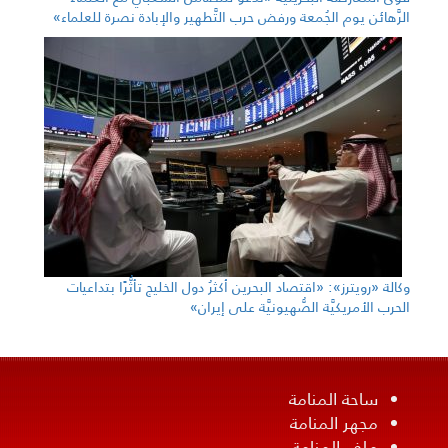
الرَّهائن يوم الجُمعة ورفض حرب التَّطهير والإبادة نصرة للعلماء»
وكالة «رويترز»: «اقتصاد البحرين أكثرُ دول الخليج تأثُّرًا بتداعيات
الحرب الأمريكيَّة الصُّهيونيَّة على إيران»
ساحة المنامة
مجهر المنامة
ملف المنامة