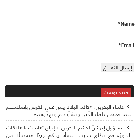
*
Na
*
Ema
جديد بوست
علماء البحرين: «حاكم البلاد يمنّ على الفرس بإسلامهم
نما يعتقل علماء الدِّين ويشرِّدهم ويهجِّرهم»
مسؤول إيرانيّ لحاكم البحرين: «إيران تعاملت بالعلاقات
أخويَّة مع نظامٍ حديث النشأة يحكم جزءًا منفصلًا من