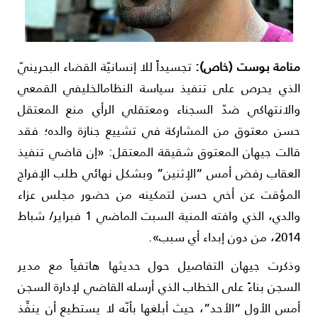
نامة بوست (خاص):
تجسيداً للا إنسانيّة القضاء البحرينيّ
لذي يحرص على تنفيذ سياسة النظام
الخليفي القمعي
الانتهاكي ضدّ السجناء ومعتقلي الرأي منع المعتقل
سن معتوق من المشاركة في تشييع جنازة والده؛ فقد
الت جيهان المعتوق شقيقة المعتقل: «إن قاضي تنفيذ
لعقاب رفض أمس “الإثنين” وبشكل نهائي طلب الإفراج
لمؤقت عن أخي حسن لتمكينه من حضور مجلس عزاء
والدي، الذي وافته المنية السبت الماضي 1 فبراير/ شباط
، من دون إبداء أي سبب».
ذكرت جيهان التفاصيل حول حديثها هاتفياً مع مدير
لسجن بناءً على الخطاب الذي أرسله القاضي لإدارة السجن
مس الأول “الأحد”، حيث أبلغها بأنّه لا يستطيع أن ينفِّذ