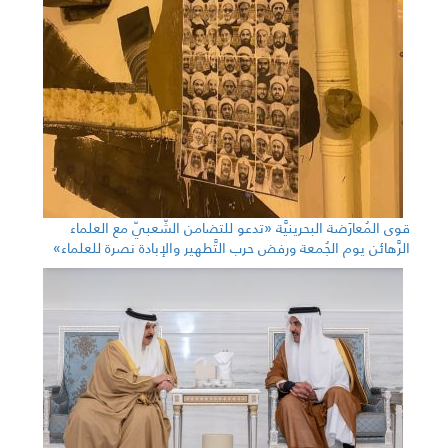
قوى المُعارَضة البحرينيَّة «تدعو للتضامن الشّعبيّ مع العلماء
الرَّهائن يوم الجُمعة ورفض حرب التَّطهير والإبادة نصرة للعلماء»