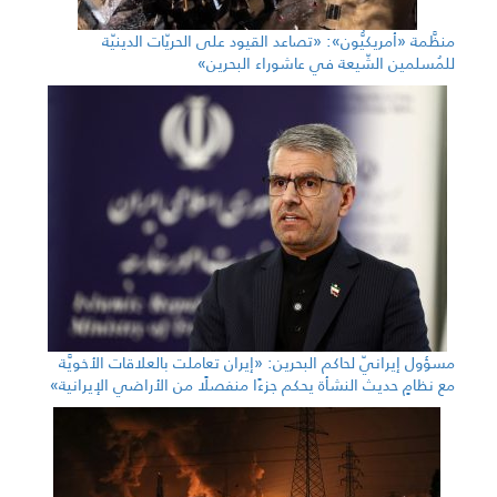
منظَّمة «أمريكيُّون»: «تصاعد القيود على الحريّات الدينيّة
للمُسلمين الشّيعة في عاشوراء البحرين»
مسؤول إيرانيّ لحاكم البحرين: «إيران تعاملت بالعلاقات الأخويَّة
مع نظامٍ حديث النشأة يحكم جزءًا منفصلًا من الأراضي الإيرانية»