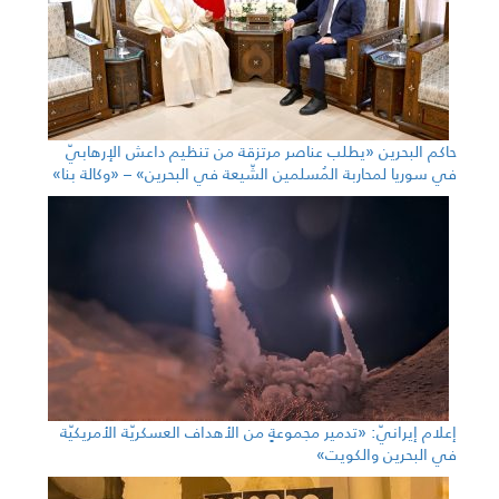
حاكم البحرين «يطلب عناصر مرتزقة من تنظيم داعش الإرهابيّ
في سوريا لمحاربة المُسلمين الشّيعة في البحرين» – «وكالة بنا»
إعلام إيرانيّ: «تدمير مجموعةٍ من الأهداف العسكريّة الأمريكيّة
في البحرين والكويت»