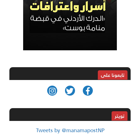
تابعونا على
تويتر
Tweets by @manamapostNP