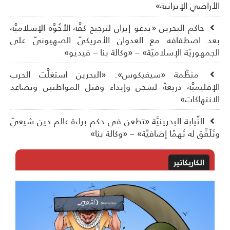
أراضي الإيرانية»
حاكم البحرين «يدعو إيران لترجيح كفَّة الأخُوَّة الإسلاميَّة
د اصطفافه مع العدوان الأمريكيّ الصهيونيّ على
جمهوريَّة الإسلاميَّة» – «وكالة بنا – فيديو»
منظَّمة «سيفيكوس»: «البحرين استغلَّت الحرب
إقليميَّة ذريعةً لسجن وإيذاء وقتل المواطنين وتصاعد
انتهاكات»
النِّيابة البحرينيَّة «تطعن في حكم براءة عالم دين شيعيّ
ُلَفِّق له تُهمًا إضافيَّة» – «وكالة بنا»
الكاريكاتير