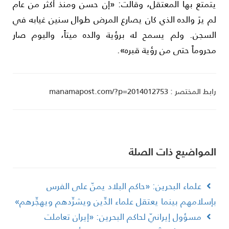
تمتع بها المعتقل، وقالت: «إن حسن ومنذ أكثر من عام
م يرَ والده الذي كان يصارع المرض طوال سنين غيابه في
لسجن. ولم يسمح له برؤية والده ميتاً، واليوم صار
حروماً حتى من رؤية قبره».
ط المختصر : manamapost.com/?p=2014012753
لمواضیع ذات الصلة
علماء البحرين: «حاكم البلاد يمنّ على الفرس
إسلامهم بينما يعتقل علماء الدِّين ويشرِّدهم ويهجِّرهم»
مسؤول إيرانيّ لحاكم البحرين: «إيران تعاملت