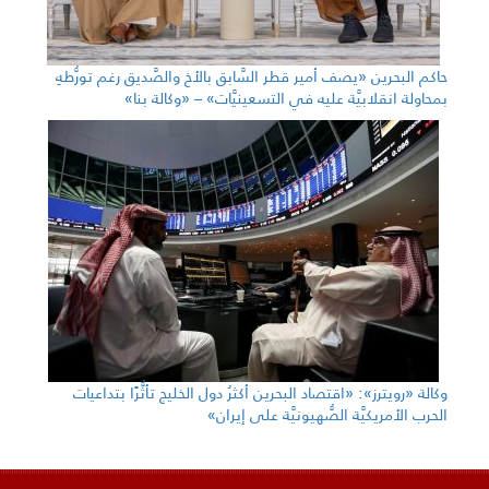
حاكم البحرين «يصف أمير قطر السَّابق بالأخ والصَّديق رغم تورُّطهِ
بمحاولة انقلابيَّة عليه في التسعينيَّات» – «وكالة بنا»
وكالة «رويترز»: «اقتصاد البحرين أكثرُ دول الخليج تأثُّرًا بتداعيات
الحرب الأمريكيَّة الصُّهيونيَّة على إيران»