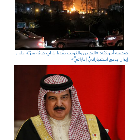
صحيفة أمريكيّة: «البحرين والكويت نفّذتا غاراتٍ جويّةً سرّيّةً على
إيران بدعمٍ استخباراتيٍّ إماراتيٍّ»