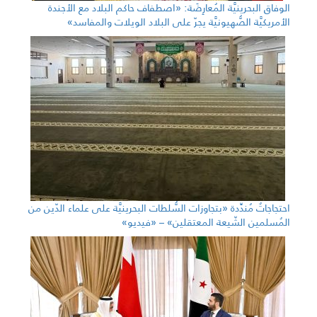
الوفاق البحرينيَّة المُعارِضَة: «اصطفاف حاكم البلاد مع الأجندة
الأمريكيَّة الصُّهيونيَّة يجرّ على البلاد الويلات والمفاسد»
احتجاجاتٌ مُندِّدة «بتجاوزات السُّلطات البحرينيَّة على علماء الدّين من
المُسلمين الشّيعة المعتقلين» – «فيديو»