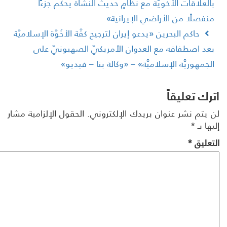
العلاقات الأخويَّة مع نظامٍ حديث النشأة يحكم جزءًا
نفصلًا من الأراضي الإيرانية»
حاكم البحرين «يدعو إيران لترجيح كفَّة الأخُوَّة الإسلاميَّة
عد اصطفافه مع العدوان الأمريكيّ الصهيونيّ على
لجمهوريَّة الإسلاميَّة» – «وكالة بنا – فيديو»
رك تعليقاً
 يتم نشر عنوان بريدك الإلكتروني.
الحقول الإلزامية مشار
ها بـ
*
تعليق
*