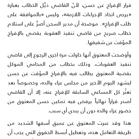
رار الإفراج عن حسن، لأنّ القاضي ذيَّل الخطاب بعبارة
يرجى اتخاذ الإجراءات اللازمة»، وليس «بالموافقة على
لب الإفراج». موضحة أن مدير السجن أصرَّ على استلام
طاب صريح من قاضي تنفيذ العقوبة يقضي بالإفراج
لمؤقت عن شقيقها.
أوضحت المعتوق أنها حاولت مرة اخرى الرجوع إلى قاضي
نفيذ العقوبات، وذلك بخطاب من المحامي الموكل
قضية المعتوق يطالب فيه بالإفراج المؤقت عن حسن
يشهد اليوم الأخير من مجلس عزاء والده، وخصوصاً بعد
عثّر كل المساعي السابقة للإفراج عنه، إلا أن القاضي
صدر قراراً نهائياً يرفض فيه تمكين حسن المعتوق من
ضور عزاء والده دون أن يبدي أي سبب.
ذا وقد عبرت المعتوق عن عميق أسفها الشديد من
ريقة التعامل هذه، وتعطيل أبسط الحقوق التي يجب أن