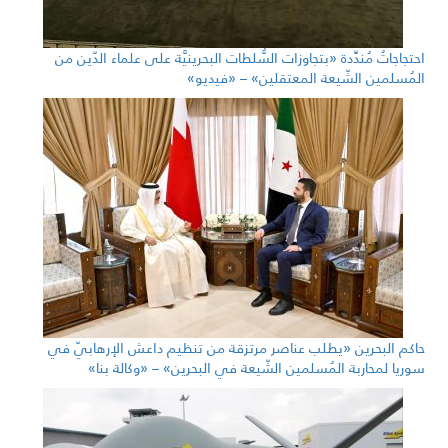
احتجاجاتٌ مُندِّدة «بتجاوزات السُّلطات البحرينيَّة على علماء الدّين من
المُسلمين الشّيعة المعتقلين» – «فيديو»
حاكم البحرين «يطلب عناصر مرتزقة من تنظيم داعش الإرهابيّ في
سوريا لمحاربة المُسلمين الشّيعة في البحرين» – «وكالة بنا»