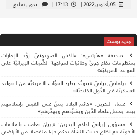
05,أكتوبر,2022 |
17:13 |
بدون تعليق
جديد بوست
صحيفة «هآرتس»: «الكيان الصهيونيّ زوَّد الإمارات
نظومات دفاع جويّ وطائرات لمواجهة الضَّربات الإيرانيَّة على
قواعد الأمريكيّة»
برلمانيّ إيرانيّ «يتوعَّد بطرد القوَّات الأمريكيَّة من القواعد
عسكريّة في الدُّول الخليجيَّة»
علماء البحرين: «حاكم البلاد يمنّ على الفرس بإسلامهم
نما يعتقل علماء الدِّين ويشرِّدهم ويهجِّرهم»
مسؤول إيرانيّ لحاكم البحرين: «إيران تعاملت بالعلاقات
أخويَّة مع نظامٍ حديث النشأة يحكم جزءًا منفصلًا من الأراضي