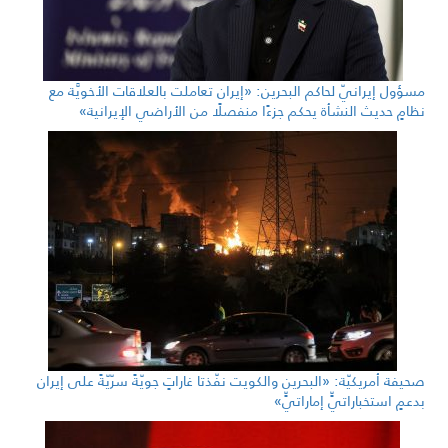
مسؤول إيرانيّ لحاكم البحرين: «إيران تعاملت بالعلاقات الأخويَّة مع
نظامٍ حديث النشأة يحكم جزءًا منفصلًا من الأراضي الإيرانية»
صحيفة أمريكيّة: «البحرين والكويت نفّذتا غاراتٍ جويّةً سرّيّةً على إيران
بدعمٍ استخباراتيٍّ إماراتيٍّ»