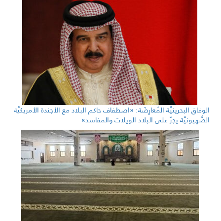
الوفاق البحرينيَّة المُعارِضَة: «اصطفاف حاكم البلاد مع الأجندة الأمريكيَّة
الصُّهيونيَّة يجرّ على البلاد الويلات والمفاسد»