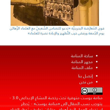
قوى المُعارَضة البحرينيَّة «تدعو للتضامن الشّعبيّ مع العلماء الرَّهائن
يوم الجُمعة ورفض حرب التَّطهير والإبادة نصرة للعلماء»
ساحة المنامة
مجهر المنامة
ملف المنامة
إتصل بنا
من نحن
منامة بوست متوفرة تحت رخصة المشاع الإبداعي 3.0 -
يتوجب نسب المقال الى «منامة بوست» - يُحظر
استخدام العمل لأية أهداف وغايات تجارية - يُحظر القيام