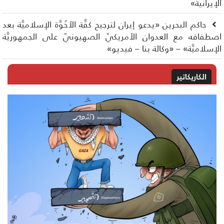
إيرانية»
حاكم البحرين «يدعو إيران لترجيح كفَّة الأخُوَّة الإسلاميَّة بعد
طفافه مع العدوان الأمريكيّ الصهيونيّ على الجمهوريَّة
إسلاميَّة» – «وكالة بنا – فيديو»
الكاريكاتير