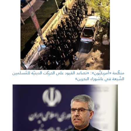
منظَّمة «أمريكيُّون»: «تصاعد القيود على الحريّات الدينيّة للمُسلمين
الشّيعة في عاشوراء البحرين»