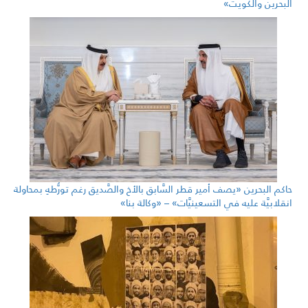
البحرين والكويت»
حاكم البحرين «يصف أمير قطر السَّابق بالأخ والصَّديق رغم تورُّطهِ بمحاولة
انقلابيَّة عليه في التسعينيَّات» – «وكالة بنا»