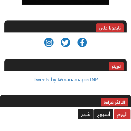
تابعونا على
تويتر
Tweets by @manamapostNP
الاکثر قراءة
ليوم
أسبوع
شهر