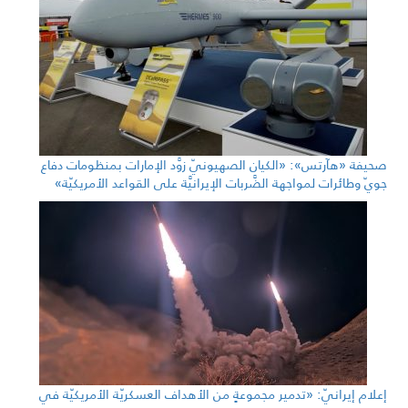
صحيفة «هآرتس»: «الكيان الصهيونيّ زوَّد الإمارات بمنظومات دفاع
جويّ وطائرات لمواجهة الضَّربات الإيرانيَّة على القواعد الأمريكيّة»
إعلام إيرانيّ: «تدمير مجموعةٍ من الأهداف العسكريّة الأمريكيّة في