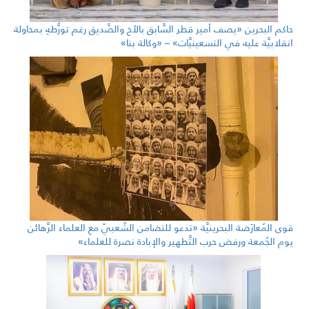
حاكم البحرين «يصف أمير قطر السَّابق بالأخ والصَّديق رغم تورُّطهِ بمحاولة
انقلابيَّة عليه في التسعينيَّات» – «وكالة بنا»
قوى المُعارَضة البحرينيَّة «تدعو للتضامن الشّعبيّ مع العلماء الرَّهائن
يوم الجُمعة ورفض حرب التَّطهير والإبادة نصرة للعلماء»