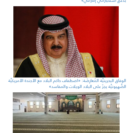
بدعمٍ استخباراتيٍّ إماراتيٍّ»
الوفاق البحرينيَّة المُعارِضَة: «اصطفاف حاكم البلاد مع الأجندة الأمريكيَّة
الصُّهيونيَّة يجرّ على البلاد الويلات والمفاسد»