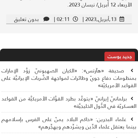
الأربعاء 12 أبريل/ نيسان 2023.
13,أبريل,2023 |
02:11 |
بدون تعليق
جديد بوست
صحيفة «هآرتس»: «الكيان الصهيونيّ زوَّد الإمارات
نظومات دفاع جويّ وطائرات لمواجهة الضَّربات الإيرانيَّة على
قواعد الأمريكيّة»
برلمانيّ إيرانيّ «يتوعَّد بطرد القوَّات الأمريكيَّة من القواعد
عسكريّة في الدُّول الخليجيَّة»
علماء البحرين: «حاكم البلاد يمنّ على الفرس بإسلامهم
نما يعتقل علماء الدِّين ويشرِّدهم ويهجِّرهم»