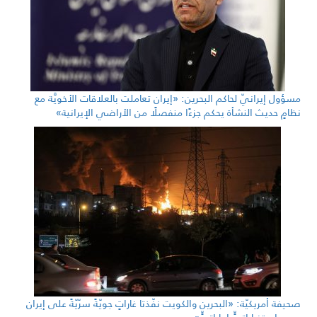
مسؤول إيرانيّ لحاكم البحرين: «إيران تعاملت بالعلاقات الأخويَّة مع
نظامٍ حديث النشأة يحكم جزءًا منفصلًا من الأراضي الإيرانية»
صحيفة أمريكيّة: «البحرين والكويت نفّذتا غاراتٍ جويّةً سرّيّةً على إيران