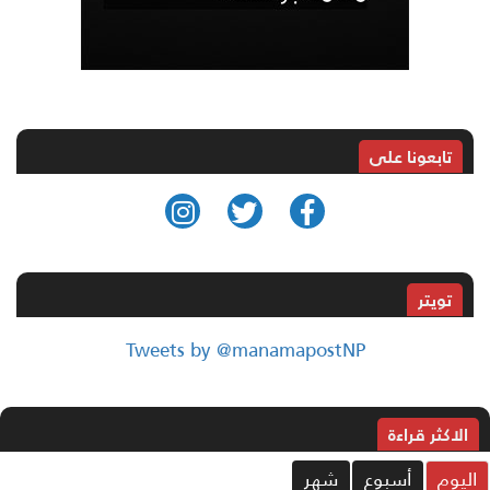
تابعونا على
تويتر
Tweets by @manamapostNP
الاکثر قراءة
ليوم
أسبوع
شهر