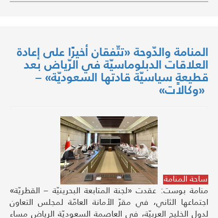
المنامة والدّوحة «تتّفقان أخيرًا على إعادة
العلاقات الدبلوماسيّة في الرّياض بعد
قطيعةٍ سياسيّة قادتها السعوديّة» –
«وكالات»
ساحة المنامة
منامة بوست: عقدت «لجنة المتابعة البحرينيّة – القطريّة»
اجتماعها الثاني، في مقرّ الأمانة العامّة لمجلس التعاون
لدول الخليج العربيّة، في العاصمة السعوديّة الرياض مساء