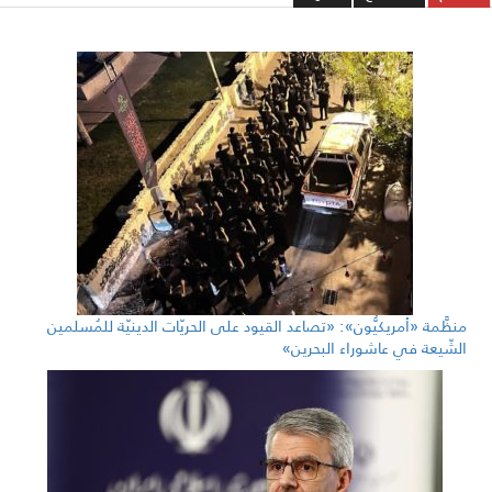
منظَّمة «أمريكيُّون»: «تصاعد القيود على الحريّات الدينيّة للمُسلمين
الشّيعة في عاشوراء البحرين»