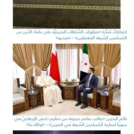
احتجاجاتٌ مُندِّدة «بتجاوزات السُّلطات البحرينيَّة على علماء الدّين من
المُسلمين الشّيعة المعتقلين» – «فيديو»
حاكم البحرين «يطلب عناصر مرتزقة من تنظيم داعش الإرهابيّ في
سوريا لمحاربة المُسلمين الشّيعة في البحرين» – «وكالة بنا»