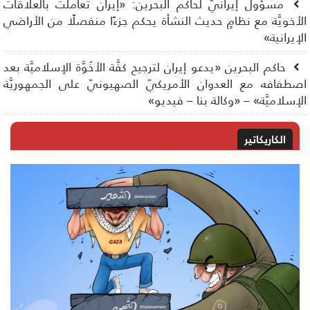
مسؤول إيرانيّ لحاكم البحرين: «إيران تعاملت بالعلاقات
أخويَّة مع نظامٍ حديث النشأة يحكم جزءًا منفصلًا من الأراضي
إيرانية»
حاكم البحرين «يدعو إيران لترجيح كفَّة الأخُوَّة الإسلاميَّة بعد
طفافه مع العدوان الأمريكيّ الصهيونيّ على الجمهوريَّة
إسلاميَّة» – «وكالة بنا – فيديو»
الكاريكاتير