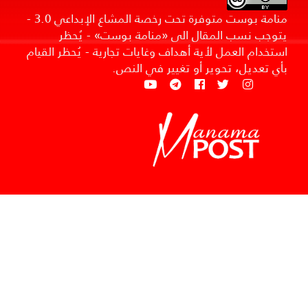
منامة بوست متوفرة تحت رخصة المشاع الإبداعي 3.0 -
يتوجب نسب المقال الى «منامة بوست» - يُحظر
استخدام العمل لأية أهداف وغايات تجارية - يُحظر القيام
بأي تعديل، تحوير أو تغيير في النص.