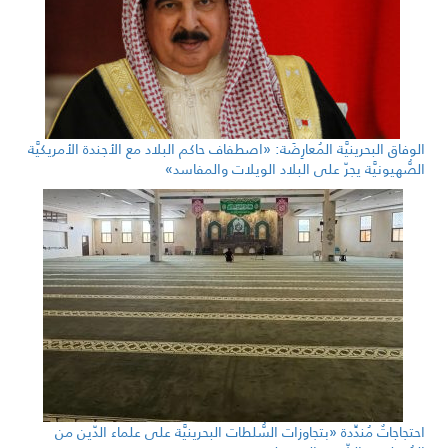
الوفاق البحرينيَّة المُعارِضَة: «اصطفاف حاكم البلاد مع الأجندة الأمريكيَّة
الصُّهيونيَّة يجرّ على البلاد الويلات والمفاسد»
احتجاجاتٌ مُندِّدة «بتجاوزات السُّلطات البحرينيَّة على علماء الدّين من