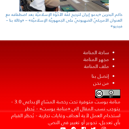
حاكم البحرين «يدعو إيران لترجيح كفَّة الأخُوَّة الإسلاميَّة بعد اصطفافه مع
العدوان الأمريكيّ الصهيونيّ على الجمهوريَّة الإسلاميَّة» – «وكالة بنا –
فيديو»
ساحة المنامة
مجهر المنامة
ملف المنامة
إتصل بنا
من نحن
منامة بوست متوفرة تحت رخصة المشاع الإبداعي 3.0 -
يتوجب نسب المقال الى «منامة بوست» - يُحظر
استخدام العمل لأية أهداف وغايات تجارية - يُحظر القيام
بأي تعديل، تحوير أو تغيير في النص.