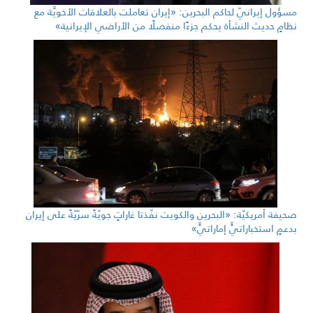
مسؤول إيرانيّ لحاكم البحرين: «إيران تعاملت بالعلاقات الأخويَّة مع
نظامٍ حديث النشأة يحكم جزءًا منفصلًا من الأراضي الإيرانية»
صحيفة أمريكيّة: «البحرين والكويت نفّذتا غاراتٍ جويّةً سرّيّةً على إيران
بدعمٍ استخباراتيٍّ إماراتيٍّ»