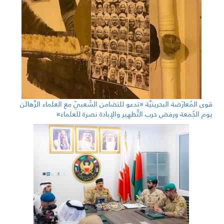
قوى المُعارَضة البحرينيَّة «تدعو للتضامن الشّعبيّ مع العلماء الرَّهائن
يوم الجُمعة ورفض حرب التَّطهير والإبادة نصرة للعلماء»