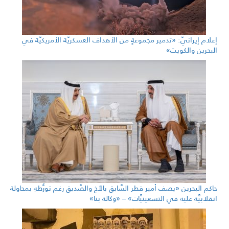
إعلام إيرانيّ: «تدمير مجموعةٍ من الأهداف العسكريّة الأمريكيّة في
البحرين والكويت»
حاكم البحرين «يصف أمير قطر السَّابق بالأخ والصَّديق رغم تورُّطهِ بمحاولة
انقلابيَّة عليه في التسعينيَّات» – «وكالة بنا»