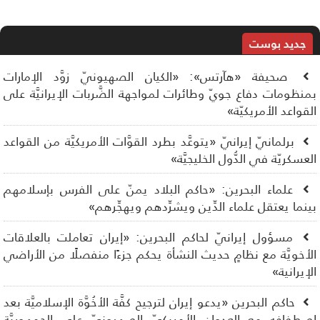
جديد بوست
صحيفة «هآرتس»: «الكيان الصهيونيّ زوَّد الإمارات
نظومات دفاع جويّ وطائرات لمواجهة الضَّربات الإيرانيَّة على
قواعد الأمريكيّة»
برلمانيّ إيرانيّ «يتوعَّد بطرد القوَّات الأمريكيَّة من القواعد
عسكريّة في الدُّول الخليجيَّة»
علماء البحرين: «حاكم البلاد يمنّ على الفرس بإسلامهم
نما يعتقل علماء الدِّين ويشرِّدهم ويهجِّرهم»
مسؤول إيرانيّ لحاكم البحرين: «إيران تعاملت بالعلاقات
أخويَّة مع نظامٍ حديث النشأة يحكم جزءًا منفصلًا من الأراضي
إيرانية»
حاكم البحرين «يدعو إيران لترجيح كفَّة الأخُوَّة الإسلاميَّة بعد
طفافه مع العدوان الأمريكيّ الصهيونيّ على الجمهوريَّة