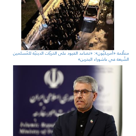
منظَّمة «أمريكيُّون»: «تصاعد القيود على الحريّات الدينيّة للمُسلمين
الشّيعة في عاشوراء البحرين»