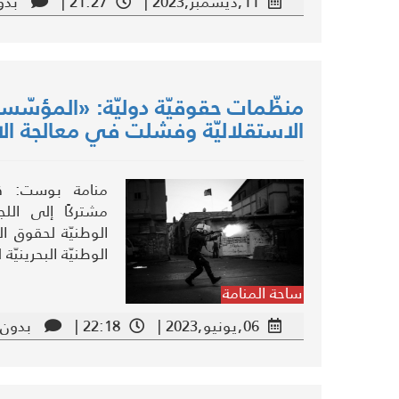
11,ديسمبر,2023 |
21:27 |
بدو
منظّمات حقوقيّة دوليّة: «المؤسّسة 
الاستقلاليّة وفشلت في معالجة الا
منامة بوست: قدم
مشتركًا إلى اللج
الوطنيّة لحقوق ال
الوطنيّة البحرينيّ
ساحة المنامة
06,يونيو,2023 |
22:18 |
بدون 