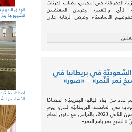
زمة الحقوقيّة في البحرين، وغياب الحريّات
ة الرأي والتعبير، وحرمان المعتقلين
الوفاق البحرينيَّ
الصُّهيونيَّة يج
قوقهم الأساسيّة، وفرض الرقابة على
عليق
السّعوديّة في بريطانيا في
يخ نمر النّمر» – «صور»
احتجاجاتٌ مُندِّد
المُسلمين الشّ
دد من أبناء الجالية البحرينيّة؛ اعتصامًا
ودية في العاصمة البريطانيّة لندن، يوم
الأربعاء 4 يناير/ كانون الثاني 2023، بالتّزامن مع ذكرى إعدام
ّ «الشيخ نمر باقر النمر».