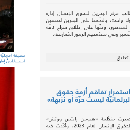
ب مركز البحرين لحقوق الإنسان إدارة
ا واحد»، بالضّغط على البحرين لتحسين
لمتدهور، وحثّها على إطلاق سراح كافّة
ّمير وفي مقدّمتهم الرموز المُعارضة.
صحيفة أمريكيّة: 
تعليق
استخباراتيٍّ إمار
تمرار تفاقم أزمة حقوق
برلمانيّة ليست حرّة أو نزيهة»
صدرت منظّمة «هيومن رايتس ووتش»
تقريرها الدوليّ لحقوق الإنسان لعام 2023، وأكّدت فيه