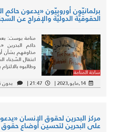
برلمانيّون أوروبيّون «يدعون حاكم الب
الحقوقيّة الدوليّة والإفراج عن السّج
منامة بوست: بعث 
حاكم البحرين «
مخاوفهم بشأن أوض
اعتقال السّجناء ا
وطالبوه بالالتزام ب
ساحة المنامة
14,مايو,2023 |
21:47 |
بدون ت
مركز البحرين لحقوق الإنسان «يدعو 
على البحرين لتحسين أوضاع حقوق 