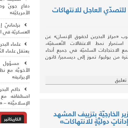
دفاع جويّ وطائ
للتصدّي العاجل للانتهاكات
الأمريكيّة»
برلمانيّ إي
العسكريّة في الدّ
ب «مركز البحرين لحقوق الإنسان» عن
 استمرار نمط الاعتقالات التّعسفيّة،
علماء البح
ع الاحتجاجات السلميّة في جميع أنحاء
يعتقل علماء الد
فترة من يوليو/ تموز إلى ديسمبر/ كانون
مسؤول إير
الأخويَّة مع ن
الإيرانية»
تعليق
حاكم البحري
اصطفافه مع ال
الإسلاميَّة» – «
زير الخارجيّة بتزييف المشهد
الكاريكاتير
اتٍ دوليَّةٍ للانتهاكات»