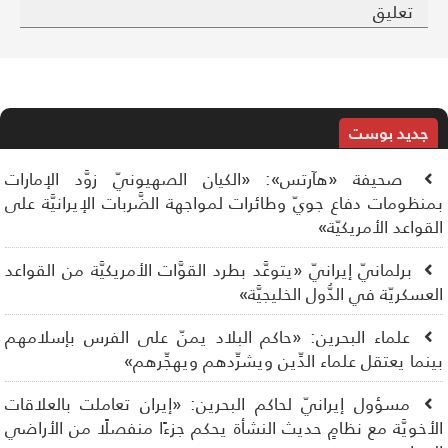
تعليق
جديد بوست
صحيفة «هآرتس»: «الكيان الصهيونيّ زوَّد الإمارات
نظومات دفاع جويّ وطائرات لمواجهة الضَّربات الإيرانيَّة على
قواعد الأمريكيّة»
برلمانيّ إيرانيّ «يتوعَّد بطرد القوَّات الأمريكيَّة من القواعد
عسكريّة في الدُّول الخليجيَّة»
علماء البحرين: «حاكم البلاد يمنّ على الفرس بإسلامهم
نما يعتقل علماء الدِّين ويشرِّدهم ويهجِّرهم»
مسؤول إيرانيّ لحاكم البحرين: «إيران تعاملت بالعلاقات
أخويَّة مع نظامٍ حديث النشأة يحكم جزءًا منفصلًا من الأراضي