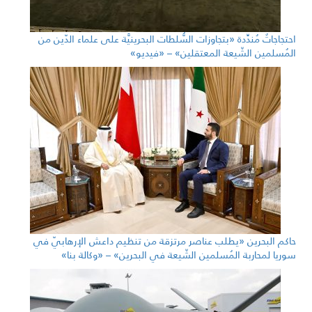
احتجاجاتٌ مُندِّدة «بتجاوزات السُّلطات البحرينيَّة على علماء الدّين من
المُسلمين الشّيعة المعتقلين» – «فيديو»
حاكم البحرين «يطلب عناصر مرتزقة من تنظيم داعش الإرهابيّ في
سوريا لمحاربة المُسلمين الشّيعة في البحرين» – «وكالة بنا»