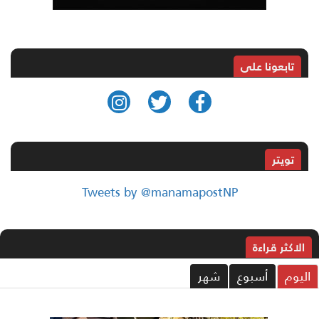
تابعونا على
تويتر
Tweets by @manamapostNP
الاکثر قراءة
ليوم
أسبوع
شهر