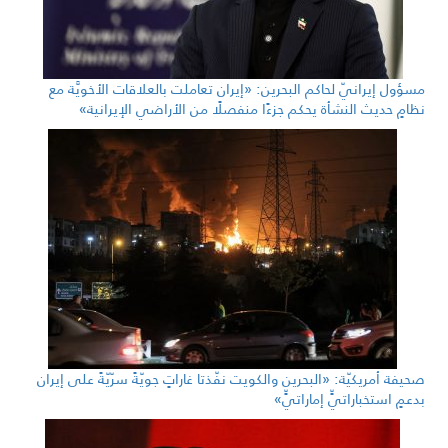
مسؤول إيرانيّ لحاكم البحرين: «إيران تعاملت بالعلاقات الأخويَّة مع
نظامٍ حديث النشأة يحكم جزءًا منفصلًا من الأراضي الإيرانية»
صحيفة أمريكيّة: «البحرين والكويت نفّذتا غاراتٍ جويّةً سرّيّةً على إيران
بدعمٍ استخباراتيٍّ إماراتيٍّ»