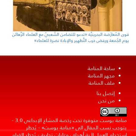
قوى المُعارَضة البحرينيَّة «تدعو للتضامن الشّعبيّ مع العلماء الرَّهائن
يوم الجُمعة ورفض حرب التَّطهير والإبادة نصرة للعلماء»
ساحة المنامة
مجهر المنامة
ملف المنامة
إتصل بنا
من نحن
منامة بوست متوفرة تحت رخصة المشاع الإبداعي 3.0 -
يتوجب نسب المقال الى «منامة بوست» - يُحظر
استخدام العمل لأية أهداف وغايات تجارية - يُحظر القيام