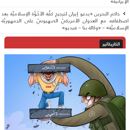
إيرانية»
حاكم البحرين «يدعو إيران لترجيح كفَّة الأخُوَّة الإسلاميَّة بعد
طفافه مع العدوان الأمريكيّ الصهيونيّ على الجمهوريَّة
إسلاميَّة» – «وكالة بنا – فيديو»
الكاريكاتير