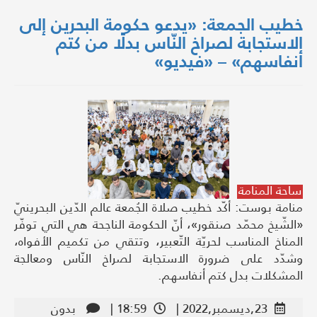
خطيب الجمعة: «يدعو حكومة البحرين إلى
الاستجابة لصراخ النّاس بدلًا من كتم
أنفاسهم» – «فيديو»
ساحة المنامة
منامة بوست: أكّد خطيب صلاة الجُمعة عالم الدّين البحرينيّ
«الشّيخ محمّد صنقور»، أنّ الحكومة الناجحة هي التي توفّر
المناخ المناسب لحريّة التّعبير، وتتقي من تكميم الأفواه،
وشدّد على ضرورة الاستجابة لصراخ النّاس ومعالجة
المشكلات بدل كتم أنفاسهم.
23,ديسمبر,2022 |
18:59 |
بدون