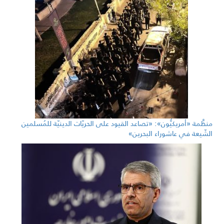
منظَّمة «أمريكيُّون»: «تصاعد القيود على الحريّات الدينيّة للمُسلمين
الشّيعة في عاشوراء البحرين»