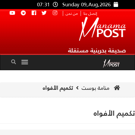
07:31
Sunday 09,Aug,2026
|
|
إتصل بنا
من نحن
صحيفة بحرينية مستقلة
Toggle
navigation
منامة بوست
تكميم الأفواه
ميم الأفواه