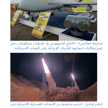
صحيفة «هآرتس»: «الكيان الصهيونيّ زوَّد الإمارات بمنظومات دفاع
جويّ وطائرات لمواجهة الضَّربات الإيرانيَّة على القواعد الأمريكيّة»
إعلام إيرانيّ: «تدمير مجموعةٍ من الأهداف العسكريّة الأمريكيّة في