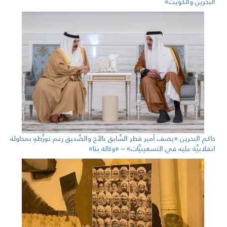
البحرين والكويت»
حاكم البحرين «يصف أمير قطر السَّابق بالأخ والصَّديق رغم تورُّطهِ بمحاولة
انقلابيَّة عليه في التسعينيَّات» – «وكالة بنا»