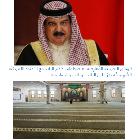
الوفاق البحرينيَّة المُعارِضَة: «اصطفاف حاكم البلاد مع الأجندة الأمريكيَّة
الصُّهيونيَّة يجرّ على البلاد الويلات والمفاسد»