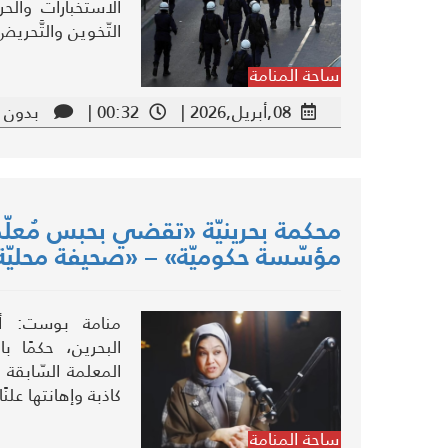
الاستخبارات والحر
التّخوين والتَّحريض
ساحة المنامة
08,أبريل,2026 |
00:32 |
بدون ت
محكمة بحرينيّة «تقضي بحبس مُعلّم
مؤسّسة حكوميّة» – «صحيفة محليّة
منامة بوست: أص
البحرين، حكمًا ب
المعلمة السّابقة «
كاذبة وإهانتها علنً
ساحة المنامة