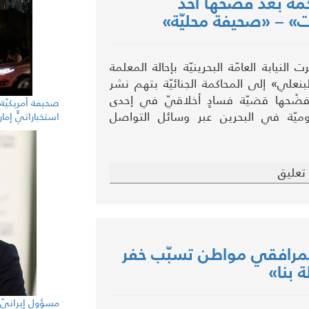
حاكمة بعد فضحها أحد
ات» – «صحيفة محليّة»
لنيابة العامّة البحرينيّة بإحالة المعلمة
لبنعلي» إلى المحاكمة الجنائيّة بتهم نشر
د فضْحها قضيّة فسادٍ أخلاقيّ في إحدى
صحيفة أمريكيّة: 
ميّة في البحرين عبر وسائل التواصل
استخباراتيٍّ إمار
تعليق
يّة لمرافقي مواطن تسبّب خفر
ة بنا»
مسؤول إيرانيّ ل