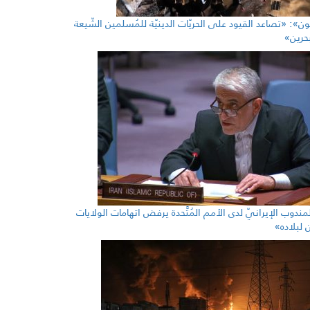
ُون»: «تصاعد القيود على الحريّات الدينيّة للمُسلمين الشّيعة
حرين»
لمندوب الإيرانيّ لدى الأمم المُتَّحدة يرفض اتهامات الولايات
ين لبلاده»