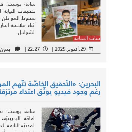
منامة بوست: قال
تحقيقات النيابة 
سقوط المواطن «
أثناء ملاحقة الق
السّواحل.
ساحة المنامة
29,أكتوبر,2025 |
22:27 |
بدون 
البحرين: «التّحقيق الخاصّة تتّهم ا
رغم وجود فيديو يوثّق اعتداء مرتزقة 
منامة بوست: نفت 
العامّة البحرينيّ
المدنيّة التابعة ل