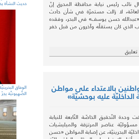
 نائب رئيس نيابة محافظة المحرق إنّ
حديث النشأة يحك
العامّة، لا زالت مستمرّة في شأن حادث
عبدالله حسن يوسف» في البحر، وفقده
ارب الذي كان يستقلّه وآخرون من قبل خفر
تعليق
لمواطنين بالاعتداء على مواطن
الوفاق البحرينيَّ
الصُّهيونيَّة يج
الداخليّة عليه بوحشيّة»
وحدة التّحقيق الخاصّة التّابعة للنيابة
ة، مسؤوليّة عناصر المرتزقة والميليشيات
لداخليّة البحرينيّة، عن إصابة المواطن «حسن