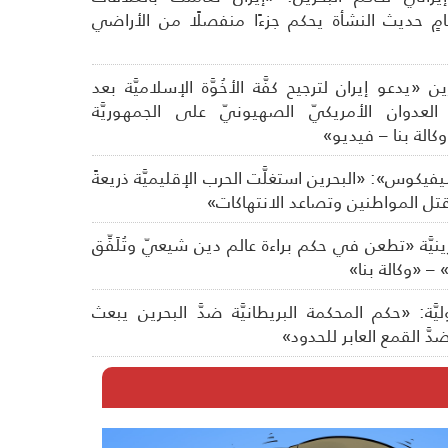
ظامٍ حديث النشأة يحكم جزءًا منفصلًا من الأراضي
ن «يدعو إيران لترجيح كفَّة الأخُوَّة الإسلاميَّة بعد
عدوان الأمريكيّ الصهيونيّ على الجمهوريَّة
وكالة بنا – فيديو»
فيكوس»: «البحرين استغلَّت الحرب الإقليميَّة ذريعةً
تل المواطنين وتصاعد الانتهاكات»
بحرينيَّة «تطعن في حكم براءة عالم دين شيعيّ وتُلَفِّق
ة» – «وكالة بنا»
ليَّة: «حكم المحكمة البريطانيَّة ضدَّ البحرين يبعث
َّ القمع العابر للحدود»