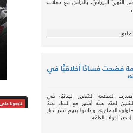
س الثوريّ الإيرانيّ، بالتزامن مع حملات
.
عليق
ة فضحت فسادًا أخلاقيًّا في
»
درت المحكمة الصّغرى الجنائيّة في
السّجن لمدّة ستّة أشهر مع النفاذ ضدّ
تابعونا على
لولوة البنعلي»، وإدانتها بتهم نشر أخبارٍ
ا إحدى الجهات العامّة.