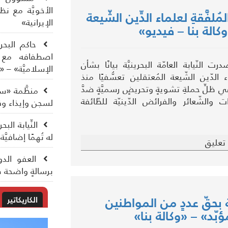
الأخويَّة مع ن
مُلفَّقةِ لعلماء الدِّين الشّيعة
الإيرانية»
كالة بنا – فيديو»
حاكم البحري
اصطفافه مع ال
النّيابة العامّة البحرينيَّة بيانًا بشأن
الإسلاميَّة» – «
 الدّين الشّيعة المُعتقلين تعسُّفيًا منذ
/ أيّار 2026، في ظلِّ حملةِ تشويةٍ وتحريضٍ رسميَّةٍ ضدَّ
منظَّمة «سي
ت والشّعائر والفرائض الدّينيّة للطّائفة
لسجن وإيذاء وق
النِّيابة ال
له تُهمًا إضافيَّ
تعليق
العفو الدو
برسالةٍ واضحة ضد
ة بحقّ عددٍ من المواطنين
الكاريكاتير
بّد» – «وكالة بنا»