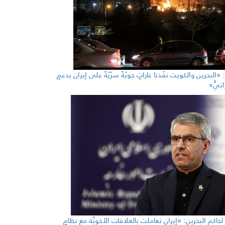
«البحرين والكويت نفّذتا غاراتٍ جويّةً سرّيّةً على إيران بدعمٍ
اتيٍّ»
حاكم البحرين: «إيران تعاملت بالعلاقات الأخويَّة مع نظامٍ