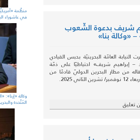
منظَّمة «أمريكيّ
في عاشوراء الب
راهيم شريف بدعوة الشّعوب
 «وكالة بنا»
النيابة العامّة البحرينيّة بحبس القيادي
– إبراهيم شريف» احتياطيًا على ذمّة
قاله من مطار البحرين الدوليّ قادمًا من
الثاني 2025.
وكالة «إرنا»: «ا
المُتَّحدة والبحر
 تعليق