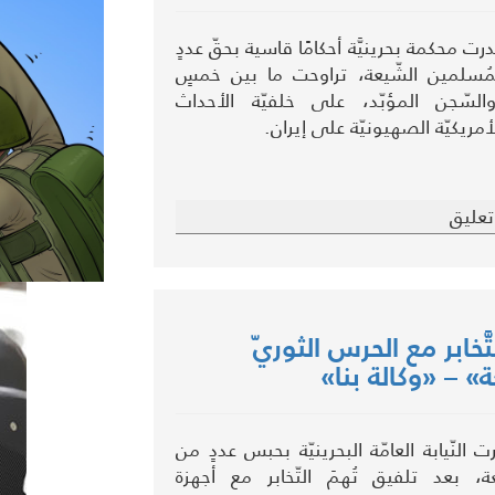
 محكمة بحرينيَّة أحكامًا قاسية بحقّ عددٍ
مُسلمين الشّيعة، تراوحت ما بين خمسٍ
سّجن المؤبّد، على خلفيّة الأحداث
أمريكيّة الصهيونيّة على إيران.
عليق
التَّخابر مع الحرس الثوريّ
ة» – «وكالة بنا»
النّيابة العامّة البحرينيّة بحبس عددٍ من
ة، بعد تلفيق تُهمَ التّخابر مع أجهزة