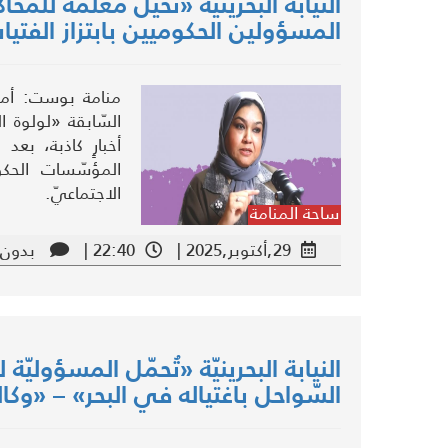
النيابة البحرينيّة «تُحيل معلّمة للم
المسؤولين الحكوميين بابتزاز الفتي
منامة بوست: أمرت ا
السّابقة «لولوة ا
أخبارٍ كاذبة، بع
المؤسّسات الحكو
الاجتماعيّ.
ساحة المنامة
29,أكتوبر,2025 |
22:40 |
بدون 
النيابة البحرينيّة «تُحمّل المسؤول
السّواحل باغتياله في البحر» – «وكال