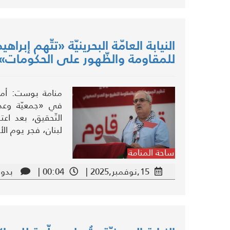
النيابة العامّة البحرينيّة «تتّهم إب
للمقاومة والظّهور على الحكومات» –
منامة بوست: أمرت 
في «جمعيّة وعد 
التّحقيق، بعد اعت
لبنان، فجر يوم الأربعاء 12 نوفمبر/ تشرين 
ساحة المنامة
15,نوفمبر,2025 |
00:04 |
بدون