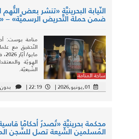
النّيابة البحرينيَّة «تنشر بعض التُّهم ال
ضمن حملة التَّحريض الرسميَّة» – «و
منامة بوست: أصدرت 
التّحقيق مع علماء
مايو
الهويّة والمعتقدا
الشّيعيّة.
ساحة المنامة
01,يونيو,2026 |
22:19 |
بدون 
محكمة بحرينيَّة «تُصدرُ أحكامًا قاسي
المُسلمين الشّيعة تصل للسِّجن المؤ