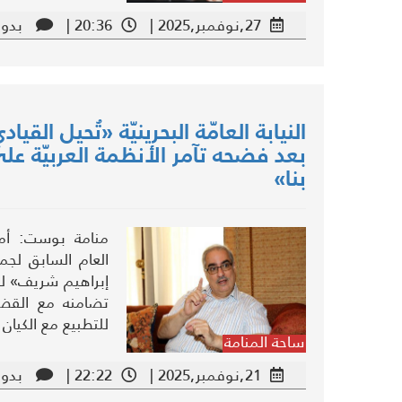
27,نوفمبر,2025 |
20:36 |
بدون
النيابة العامّة البحرينيّة «تُحيل الق
بعد فضحه تآمر الأنظمة العربيّة عل
بنا»
منامة بوست: أمرت 
العام السابق لجم
إبراهيم شريف» للم
تضامنه مع القضي
للتطبيع مع الكيان 
ساحة المنامة
21,نوفمبر,2025 |
22:22 |
بدون