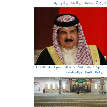
م جزءًا منفصلًا من الأراضي الإيرانية»
ة المُعارِضَة: «اصطفاف حاكم البلاد مع الأجندة الأمريكيَّة
رّ على البلاد الويلات والمفاسد»