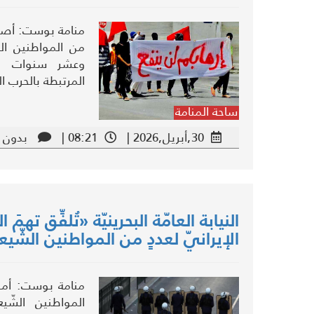
منامة بوست: أصدرت
من المواطنين ال
وعشر سنوات وال
المرتبطة بالحرب ال
ساحة المنامة
30,أبريل,2026 |
08:21 |
بدون ت
النيابة العامّة البحرينيّة «تُلفِّق تهمَ 
الإيرانيّ لعددٍ من المواطنين الشّيع
منامة بوست: أمرت 
المواطنين الشّيع