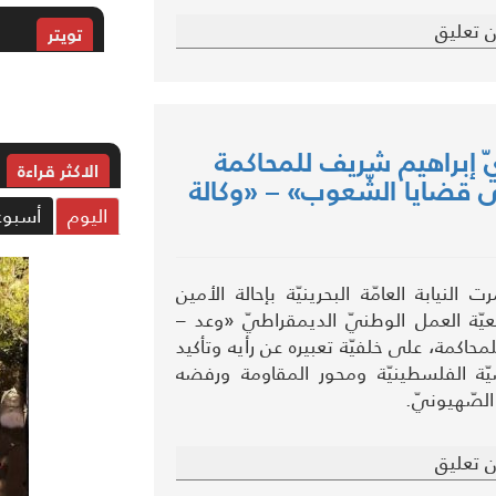
 تعليق
تويتر
ياديّ إبراهيم شريف للمحاكمة
الاکثر قراءة
ى قضايا الشّعوب» – «وكالة
اليوم
أسبوع
النيابة العامّة البحرينيّة بإحالة الأمين
عيّة العمل الوطنيّ الديمقراطيّ «وعد –
حاكمة، على خلفيّة تعبيره عن رأيه وتأكيد
ّة الفلسطينيّة ومحور المقاومة ورفضه
الصّهيونيّ.
 تعليق