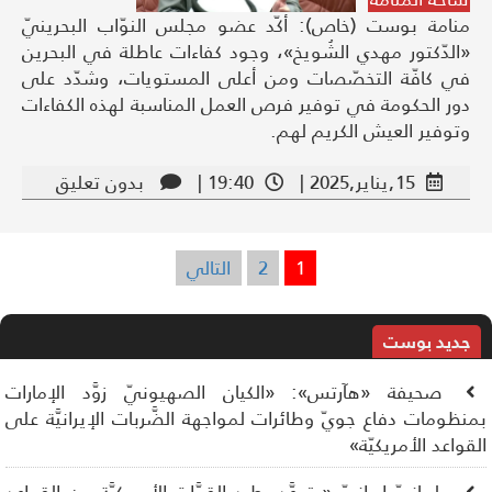
منامة بوست (خاص): أكّد عضو مجلس النوّاب البحرينيّ
«الدّكتور مهدي الشُويخ»، وجود كفاءات عاطلة في البحرين
في كافّة التخصّصات ومن أعلى المستويات، وشدّد على
دور الحكومة في توفير فرص العمل المناسبة لهذه الكفاءات
وتوفير العيش الكريم لهم.
15,يناير,2025 |
19:40 |
بدون تعليق
1
2
التالي
تعدد
صفحات
المقالات
جديد بوست
صحيفة «هآرتس»: «الكيان الصهيونيّ زوَّد الإمارات
نظومات دفاع جويّ وطائرات لمواجهة الضَّربات الإيرانيَّة على
قواعد الأمريكيّة»