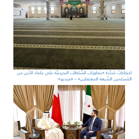
احتجاجاتٌ مُندِّدة «بتجاوزات السُّلطات البحرينيَّة على علماء الدّين من
المُسلمين الشّيعة المعتقلين» – «فيديو»