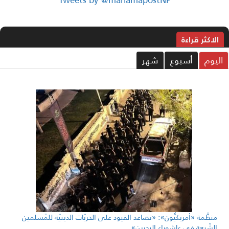
Tweets by @manamapostNP
الاکثر قراءة
ليوم
أسبوع
شهر
منظَّمة «أمريكيُّون»: «تصاعد القيود على الحريّات الدينيّة للمُسلمين
الشّيعة في عاشوراء البحرين»