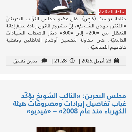
ساحة المنامة
منامة بوست (خاص): قال عضو مجلس النوّاب البحرينيّ
«الدّكتور مهدي الشُويخ»، إنّ مشروع قانون زيادة مبلغ إعانة
التعطّل من «200» إلى «300» دينار لأصحاب الشّهادات
الجامعيّة، هي محاولة لتحسين أوضاع العاطلين وتغطية
حاجاتهم الأساسيّة.
23,أبريل,2025 |
21:28 |
بدون تعليق
مجلس البحرين: «النائب الشويخ يؤكّد
غياب تفاصيل إيرادات ومصروفات هيئة
الكهرباء منذ عام 2008» – «فيديو»