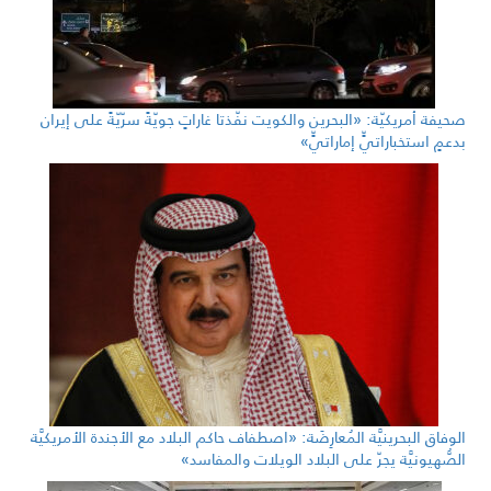
صحيفة أمريكيّة: «البحرين والكويت نفّذتا غاراتٍ جويّةً سرّيّةً على إيران
بدعمٍ استخباراتيٍّ إماراتيٍّ»
الوفاق البحرينيَّة المُعارِضَة: «اصطفاف حاكم البلاد مع الأجندة الأمريكيَّة
الصُّهيونيَّة يجرّ على البلاد الويلات والمفاسد»