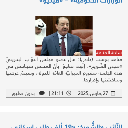
الوزارات الحكوميّة» – «فيديو»
ساحة المنامة
منامة بوست (خاص): قال عضو مجلس النوّاب البحرينيّ
«مهدي الشّويخ»، إنّهم تفاجؤا بأنّ المجلس سيناقش في
هذه الجلسة مشروع الميزانيّة العامّة للدولة، وسيتمّ عرضها
ومناقشتها وإقرارها.
27,مارس,2025 |
21:11 |
بدون تعليق
النّائب «الشُّويخ: «19 ألف طلب إسكاني