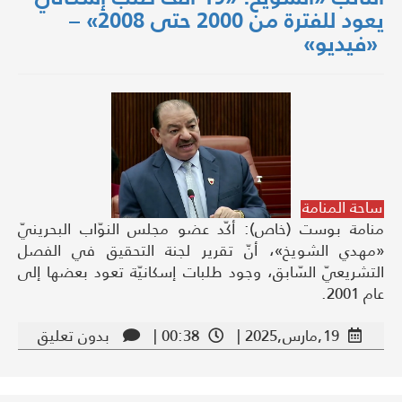
يعود للفترة من 2000 حتى 2008» –
«فيديو»
ساحة المنامة
منامة بوست (خاص): أكّد عضو مجلس النوّاب البحرينيّ
«مهدي الشويخ»، أنّ تقرير لجنة التحقيق في الفصل
التشريعيّ السّابق، وجود طلبات إسكانيّة تعود بعضها إلى
عام 2001.
19,مارس,2025 |
00:38 |
بدون تعليق