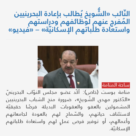
النّائب «الشُّويخ يُطالب بإعادة البحرينيين
المُفرج عنهم لوظائفهم ودراستهم
واستعادة طلباتهم الإسكانيّة» – «فيديو»
ساحة المنامة
منامة بوست (خاص): أكّد عضو مجلس النوّاب البحرينيّ
«الدّكتور مهدي الشُويخ»، ضرورة منح الشباب البحرينيين
المشمولين بالعفو والعقوبات البديلة فرصًا حقيقيّة
لاستئناف حياتهم، والسّماح لهم بالعودة لجامعاتهم
وأعمالهم، أو توفير فرص عملٍ لهم واستعادة طلباتهم
الإسكانيّة.