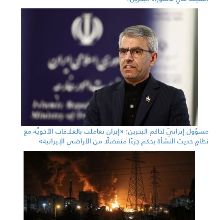
مسؤول إيرانيّ لحاكم البحرين: «إيران تعاملت بالعلاقات الأخويَّة مع
نظامٍ حديث النشأة يحكم جزءًا منفصلًا من الأراضي الإيرانية»