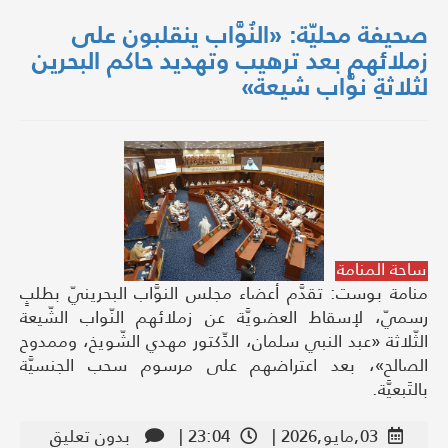
صحيفة محليّة: «النُوَّاب ينقلبون على
زملائهم بعد ترهيب وتهديد حاكم البحرين
لثلاثةِ نوَّاب شيعة»
ساحة المنامة
منامة بوست: تقدَّم أعضاء مجلس النوَّاب البحرينيّ بطلبٍ
رسميّ، لإسقاط العضويَّة عن زملائهم النّواب الشّيعة
الثّلاثة «عبد النبي سلمان، الدِّكتور مهدي الشّويخ، وممدوح
الصالح»، بعد اعتراضهم على مرسوم سحب الجنسيَّة
بالتَبعيَّة.
03,مايو,2026 |
23:04 |
بدون تعليق