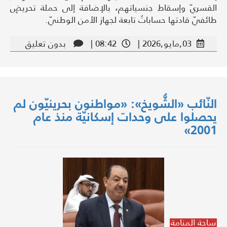
القسريّ وإسقاط جنسياتهم، بالإضافة إلى حملة تحريضٍ
طائفيّ قادتها حساباتٌ تابعة لجهاز الأمن الوطنيّ.
03,مايو,2026 |
08:42 |
بدون تعليق
النّائب «الشُّويخ»: «مواطنون بحرينيّون لم
يحصلوا على وحدات إسكانيّة منذ عام
2001»
ساحة المنامة