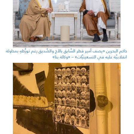
حاكم البحرين «يصف أمير قطر السَّابق بالأخ والصَّديق رغم تورُّطهِ بمحاولة
انقلابيَّة عليه في التسعينيَّات» – «وكالة بنا»