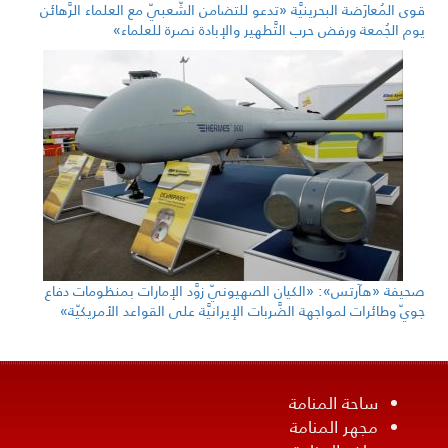
قوى المُعارَضة البحرينيَّة «تدعو للتضامن الشّعبيّ مع العلماء الرَّهائن
يوم الجُمعة ورفض حرب التَّطهير والإبادة نصرة للعلماء»
صحيفة «هآرتس»: «الكيان الصهيونيّ زوَّد الإمارات بمنظومات دفاع
جويّ وطائرات لمواجهة الضَّربات الإيرانيَّة على القواعد الأمريكيّة»
ساحة المنامة
مجهر المنامة