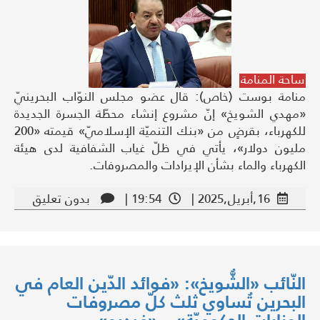
ساحة المنامة
منامة بوست (خاص): قال عضو مجلس النوّاب البحرينيّ
«مهدي الشويخ» إنّ مشروع إنشاء محطّة الجسرة الجديدة
للكهرباء، بقرضٍ من «بنك التنميّة الإسلاميّ» قيمته «200
مليون دولار»، يأتي في ظلّ غياب الشفافية لدى هيئة
الكهرباء والماء بشأن الإيرادات والمصروفات.
16,أبريل,2025 |
19:54 |
بدون تعليق
النّائب «الشُّويخ»: «فوائد الدّين العام في
البحرين تُساوي ثلث كلّ مصروفات