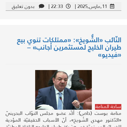
11,مارس,2025 |
22:33 |
بدون تعليق
النّائب «الشُّويخ»: «ممتلكات تنوي بيع
طيران الخليج لمستثمرين أجانب» –
«فيديو»
ساحة المنامة
منامة بوست (خاص): أكّد عضو مجلس النوّاب البحرينيّ
«الدّكتور مهدي الشُويخ»، أنّ الأسباب الحقيقيّة المؤدية
للخسائر المستمرّة في «شركة طيران الخليج» الناقلة الوطنيّة