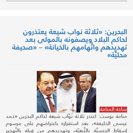
البحرين: «ثلاثة نواب شيعة يعتذرون
لحاكم البلاد ويصفونه بالمولى بعد
تهديدهم واتِّهامهم بالخيانة» – «صحيفة
محليَّة»
ساحة المنامة
منامة بوست: اعتذر ثلاثة نُوَّاب شيعة لحاكم البحرين «حمد
عيسى الخليفة»، بعد استفزازه باعتراضهم على مرسوم
إسقاط الجنسيَّة بالتَّبعيّة، وتهديدهم من قِبله بالتَّهجير