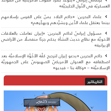
برلمانيّ إيرانيّ «يتوعَّد بطرد القوَّات الأمريكيَّة من القواعد
عسكريّة في الدُّول الخليجيَّة»
علماء البحرين: «حاكم البلاد يمنّ على الفرس بإسلامهم
نما يعتقل علماء الدِّين ويشرِّدهم ويهجِّرهم»
مسؤول إيرانيّ لحاكم البحرين: «إيران تعاملت بالعلاقات
أخويَّة مع نظامٍ حديث النشأة يحكم جزءًا منفصلًا من الأراضي
إيرانية»
حاكم البحرين «يدعو إيران لترجيح كفَّة الأخُوَّة الإسلاميَّة بعد
طفافه مع العدوان الأمريكيّ الصهيونيّ على الجمهوريَّة
إسلاميَّة» – «وكالة بنا – فيديو»
الكاريكاتير