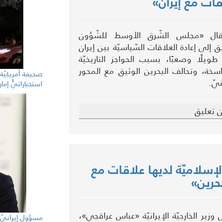
قات مع إيران»
ال «مجلس الشّرق الأوسط للشّؤون
يق إلى إعادة العلاقات السّياسيّة بين إيران
ويلًا وصعبًا، بسبب الحواجز التاريخيّة
راسخة، وتحالف البحرين الوثيق مع المحور
صحيفة أمريكيّة: 
يّ.
استخباراتيٍّ إمار
 تعليق
 الإسلاميّة لديها علاقات مع
بحرين»
زير الخارجيّة الإيرانيّة «عباس عراقجي»،
مسؤول إيرانيّ ل