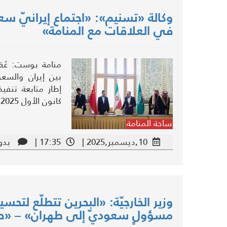
وكالة «تسنيم»: «اجتماع إيرانيّ سعودي
في العلاقات مع المنامة»
منامة بوست: عُقد ا
بين إيران والسع
كانون الأول 2025.
ساحة المنامة
10,ديسمبر,2025 |
17:35 |
بدو
وزير الخارجيّة: «البحرين تتطلّع لتحسي
مسؤولٍ سعوديّ إلى طهران» – «ص