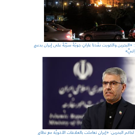
«البحرين والكويت نفّذتا غاراتٍ جويّةً سرّيّةً على إيران بدعمٍ
اتيٍّ»
حاكم البحرين: «إيران تعاملت بالعلاقات الأخويَّة مع نظامٍ