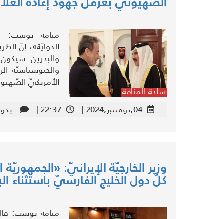
الصّهيونيّ يعرقل جهود إعادة العلا
منامة بوست: ق
الدوليّة»، إنّ الطر
والبحرين سيكون ط
والجيوسياسيّة ال
الأمريكيّ الصّهيون
ساحة المنامة
04,نوفمبر,2024 |
22:37 |
بدون
وزير الخارجيّة الإيرانيّ: «الجمهوريّة
كلّ دول الخليج الفارسيّ باستثناء ال
منامة بوست: قال و