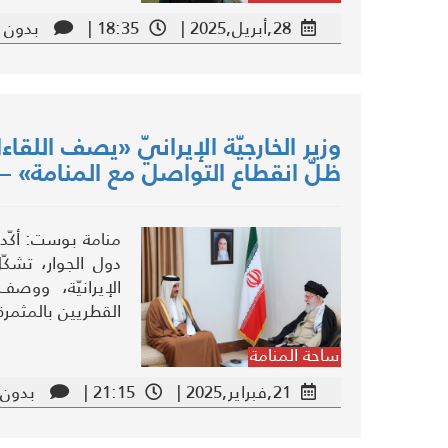
28,أبريل,2025 |
18:35 |
بدون ت
وزير الخارجيّة الإيرانيّ «يصف اللق
ظلّ انقطاع التواصل مع المنامة» – «
منامة بوست: أكّد و
دول الجوار، تشكّل
الإيرانيّة، ووص
القطريين بالمثمرة
ساحة المنامة
21,فبراير,2025 |
21:15 |
بدون 