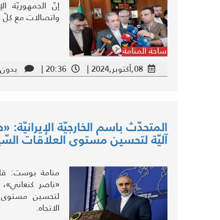
إنّ الجمهوريّة الإ
واتصالات مع كلّ دو
ساحة المنامة
08,أكتوبر,2024 |
20:36 |
بدون 
المتحدّث باسم الخارجيّة الإيرانيّة:
آليّة لتحسين مستوى العلاقات السّي
منامة بوست: قال ا
«ناصر كنعاني»، إ
لتحسين مستوى ال
الاتجاه.