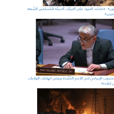
ُون»: «تصاعد القيود على الحريّات الدينيّة للمُسلمين الشّيعة
حرين»
لمندوب الإيرانيّ لدى الأمم المُتَّحدة يرفض اتهامات الولايات
ين لبلاده»