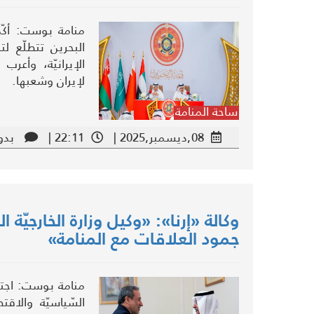
منامة بوست: أكّد 
البحرين تتطلّع لت
الإيرانيّة، وأعرب
لإيران وشعبها.
ساحة المنامة
08,ديسمبر,2025 |
22:11 |
بدو
وكالة «إرنا»: «وكيل وزارة الخارجيّ
جمود العلاقات مع المنامة»
منامة بوست: اجتمع
السّياسيّة والا