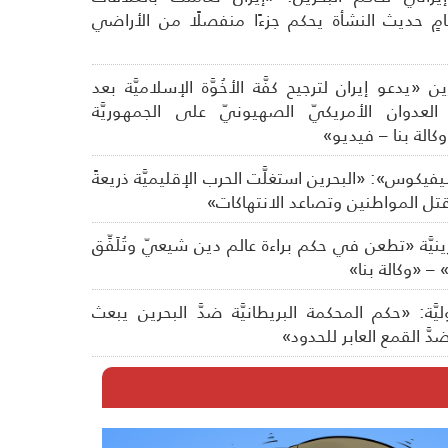
ظامٍ حديث النشأة يحكم جزءًا منفصلًا من الأراضي
ن «يدعو إيران لترجيح كفَّة الأخُوَّة الإسلاميَّة بعد
عدوان الأمريكيّ الصهيونيّ على الجمهوريَّة
وكالة بنا – فيديو»
فيكوس»: «البحرين استغلَّت الحرب الإقليميَّة ذريعةً
تل المواطنين وتصاعد الانتهاكات»
بحرينيَّة «تطعن في حكم براءة عالم دين شيعيّ وتُلَفِّق
ة» – «وكالة بنا»
ليَّة: «حكم المحكمة البريطانيَّة ضدَّ البحرين يبعث
َّ القمع العابر للحدود»