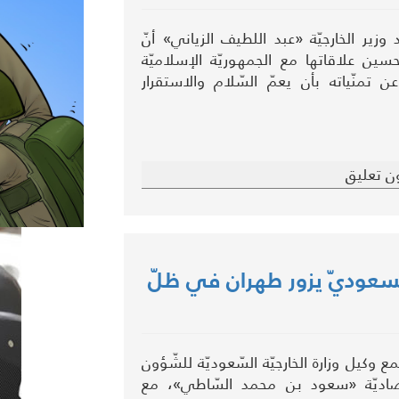
وزير الخارجيّة «عبد اللطيف الزياني» أنّ
حسين علاقاتها مع الجمهوريّة الإسلاميّة
 عن تمنّياته بأن يعمّ السّلام والاستقرار
ن تعليق
ة السعوديّ يزور طهران في ظلّ
 وكيل وزارة الخارجيّة السّعوديّة للشّؤون
قتصاديّة «سعود بن محمد السّاطي»، مع