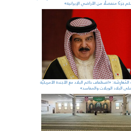
م جزءًا منفصلًا من الأراضي الإيرانية»
ة المُعارِضَة: «اصطفاف حاكم البلاد مع الأجندة الأمريكيَّة
رّ على البلاد الويلات والمفاسد»