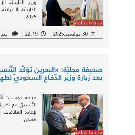
وزير الخارجيّة ا
2025.
ساحة المنامة
30,نوفمبر,2025 |
22:19 |
بدون
صحيفة محليّة: «البحرين تؤكّد التّنس
بعد زيارة وزير الدّفاع السعوديّ لطه
منامة بوست: أكّدت
التّنسيق مع نظيرتها
لإعادة العلاقات 
ممكن.
ساحة المنامة