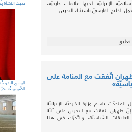
سلاميّة الإيرانيّة لديها علاقات خارجيّة،
حديث النشأة يحك
ل الخليج الفارسيّ باستثناء البحرين.
تعليق
 «طهران اتّفقت مع المنامة على
اسيّة»
الوفاق البحرينيَّ
الصُّهيونيَّة يج
لمتحدّث باسم وزارة الخارجيّة الإيرانيّة
نّ طهران اتفقت مع البحرين على آليّة
علاقات السّياسيّة، والتّحرّك في هذا