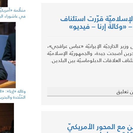
منظَّمة «أمريكيّ
 الإسلاميّة قرّرت استئناف
في عاشوراء الب
 «وكالة إرنا – فيديو»
زير الخارجيّة الإيرانيّة «عباس عراقجي»،
بحرين أصبحت جيدة، والجمهوريّة الإسلاميّة
ستئناف العلاقات الدبلوماسيّة بين البلدين.
 تعليق
وكالة «إرنا»: «ا
المُتَّحدة والبحر
 مع المحور الأمريكيّ