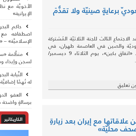
الأخويَّة مع ن
ّ برعايةٍ صينيّة ولا تقدُّمَ
الإيرانية»
حاكم البحري
اصطفافه مع ال
لاجتماع الثالث للجنة الثلاثيّة المُشتركة
الإسلاميَّة» – «
وديّة والصين في العاصمة طهران، في
إطار متابعة تنفيذ «اتفاق بكين»، يوم الثلاثاء 9 ديسمبر/
منظَّمة «سي
لسجن وإيذاء وق
النِّيابة ال
له تُهمًا إضافيَّ
ن تعليق
العفو الدو
برسالةٍ واضحة ضد
ن علاقاتها مع إيران بعد زيارةِ
الكاريكاتير
حف محليّة»