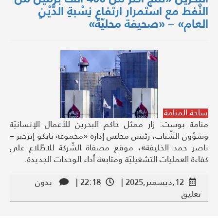
النّفط مع استمرار ارتفاع نِسْبةِ الدَّيْنِ
العام» – «صحيفة محليّة»
ساحة المنامة
منامة بوست: زار ممثل حاكم البحرين للأعمال الإنسانيّة
وشؤون الشّباب، رئيس مجلس إدارة «مجموعة بابكو إنرجيز –
ناصر حمد الخليفة»، موقع مصفاة الشّركة للاطّلاع على
كفاءة العمليات التشغيليّة ومتابعة أداء الوحدات الجديدة.
12,ديسمبر,2025 |
22:18 |
بدون
تعليق