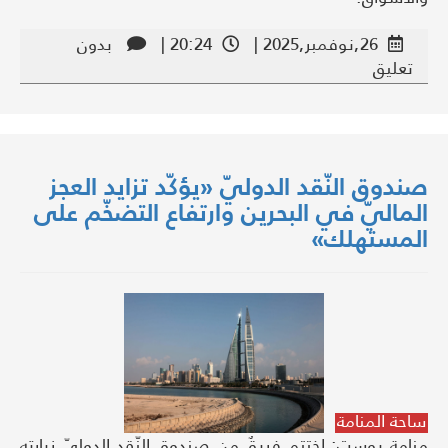
26,نوفمبر,2025 |
20:24 |
بدون
تعليق
صندوق النّقد الدوليّ «يؤكّد تزايد العجز
الماليّ في البحرين وارتفاع التضخّم على
المستهلك»
ساحة المنامة
منامة بوست: اختتم فريقٌ من صندوق النّقد الدوليّ زيارته