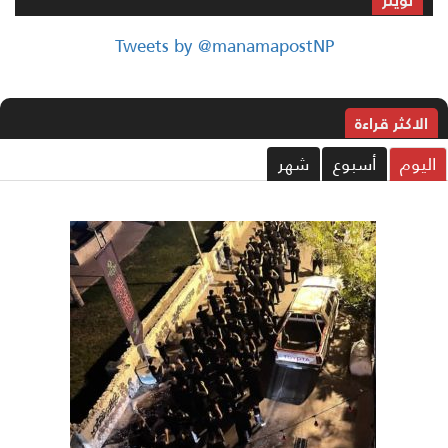
تويتر
Tweets by @manamapostNP
الاکثر قراءة
ليوم
أسبوع
شهر