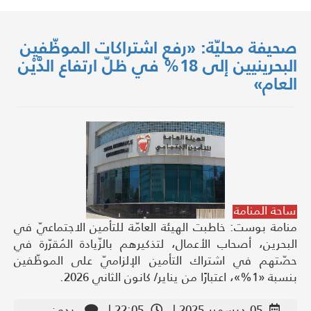
صحيفة محليّة: «رفع اشتراكات الموظّفين
البحرينيين إلى 18% في ظلّ ارتفاع الدَّيْن
العام»
ساحة المنامة
منامة بوست: خاطبت الهيئة العامّة للتأمين الاجتماعيّ في
البحرين، أصحاب الأعمال، لتذكيرهم بالزّيادة المُقرّرة في
حصّتهم في اشتراك التأمين الإلزاميّ على الموظّفين
بنسبة «1%»، اعتبارًا من يناير/ كانون الثاني 2026.
05,ديسمبر,2025 |
22:05 |
بدون