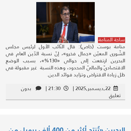
ساحة المنامة
منامة بوست (خاص): قال النّائب الأول لرئيس مجلس
الشّورى المعيّن «جمال فخرو»، إنّ نسبة الدّين العام في
البحرين ارتفعت إلى حوالي «130%»، بسبب الوضع
الاقتصاديّ والماليّ المحدود، وهذه النسبة غير مقبولة في
ظل زيادة الاقتراض وتزايد فوائد الدين.
22,ديسمبر,2025 |
21:30 |
بدون
تعليق
البحرين «تُنتج أكثر من 400 ألف برميل من