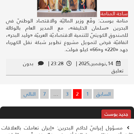
ساحة المنامة
منامة بوست: وقّع وزير الماليّة والاقتصاد الوطنيّ في
البحرين «سلمان الخليفة»، مع المدير العام بالوكالة
للصندوق الكويتيّ للتنمية الاقتصاديّة العربيّة «وليد البحر»،
اتفاقيّة قرض لتمويل مشروع تطوير شبكة نقل الكهرباء
جهد «220» و«66» كيلو فولت.
14,نوفمبر,2025 |
23:28 |
بدون
تعليق
السابق
1
2
3
…
7
التالي
تعدد
صفحات
المقالات
جديد بوست
مسؤول إيرانيّ لحاكم البحرين: «إيران تعاملت بالعلاقات