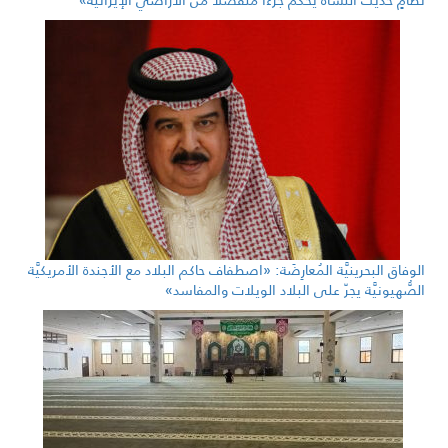
نظامٍ حديث النشأة يحكم جزءًا منفصلًا من الأراضي الإيرانية»
الوفاق البحرينيَّة المُعارِضَة: «اصطفاف حاكم البلاد مع الأجندة الأمريكيَّة
الصُّهيونيَّة يجرّ على البلاد الويلات والمفاسد»