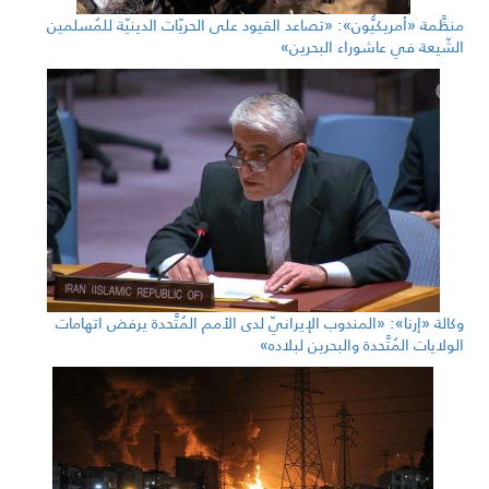
منظَّمة «أمريكيُّون»: «تصاعد القيود على الحريّات الدينيّة للمُسلمين
الشّيعة في عاشوراء البحرين»
وكالة «إرنا»: «المندوب الإيرانيّ لدى الأمم المُتَّحدة يرفض اتهامات
الولايات المُتَّحدة والبحرين لبلاده»