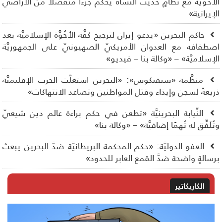
أخويَّة مع نظامٍ حديث النشأة يحكم جزءًا منفصلًا من الأراضي
إيرانية»
حاكم البحرين «يدعو إيران لترجيح كفَّة الأخُوَّة الإسلاميَّة بعد
طفافه مع العدوان الأمريكيّ الصهيونيّ على الجمهوريَّة
إسلاميَّة» – «وكالة بنا – فيديو»
منظَّمة «سيفيكوس»: «البحرين استغلَّت الحرب الإقليميَّة
يعةً لسجن وإيذاء وقتل المواطنين وتصاعد الانتهاكات»
النِّيابة البحرينيَّة «تطعن في حكم براءة عالم دين شيعيّ
ُلَفِّق له تُهمًا إضافيَّة» – «وكالة بنا»
العفو الدوليَّة: «حكم المحكمة البريطانيَّة ضدَّ البحرين يبعث
سالةٍ واضحة ضدَّ القمع العابر للحدود»
الكاريكاتير