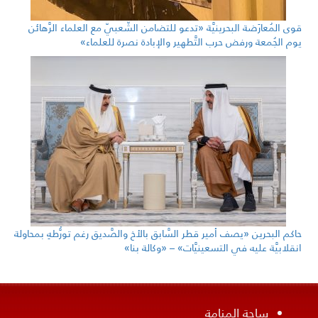
قوى المُعارَضة البحرينيَّة «تدعو للتضامن الشّعبيّ مع العلماء الرَّهائن
يوم الجُمعة ورفض حرب التَّطهير والإبادة نصرة للعلماء»
حاكم البحرين «يصف أمير قطر السَّابق بالأخ والصَّديق رغم تورُّطهِ بمحاولة
انقلابيَّة عليه في التسعينيَّات» – «وكالة بنا»
ساحة المنامة