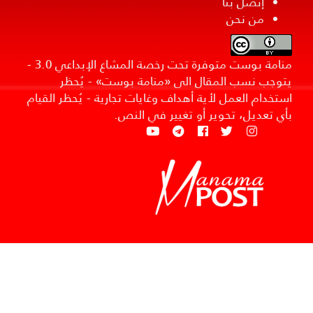
إتصل بنا
من نحن
منامة بوست متوفرة تحت رخصة المشاع الإبداعي 3.0 -
يتوجب نسب المقال الى «منامة بوست» - يُحظر
استخدام العمل لأية أهداف وغايات تجارية - يُحظر القيام
بأي تعديل، تحوير أو تغيير في النص.