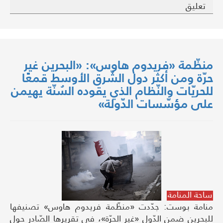
تعليق
منظّمة «فريدوم هاوس»: «البحرين غير
حرّة ومن أكثر دول الشّرق الأوسط قمعًا
للحريّات والنّظام الذي يقوده السُنّة يهيمن
على مؤسّسات الدّولة»
ساحة المنامة
منامة بوست: جدّدت «منظّمة فريدوم هاوس» تصنيفها
للبحرين ضمن الدّول «غير الحرّة»، في تقريرها الصّادر حول