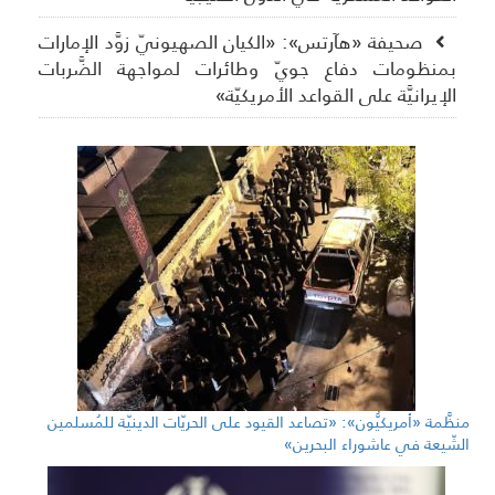
صحيفة «هآرتس»: «الكيان الصهيونيّ زوَّد الإمارات
بمنظومات دفاع جويّ وطائرات لمواجهة الضَّربات
الإيرانيَّة على القواعد الأمريكيّة»
منظَّمة «أمريكيُّون»: «تصاعد القيود على الحريّات الدينيّة للمُسلمين
الشّيعة في عاشوراء البحرين»