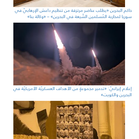
حاكم البحرين «يطلب عناصر مرتزقة من تنظيم داعش الإرهابيّ في
سوريا لمحاربة المُسلمين الشّيعة في البحرين» – «وكالة بنا»
إعلام إيرانيّ: «تدمير مجموعةٍ من الأهداف العسكريّة الأمريكيّة في
البحرين والكويت»