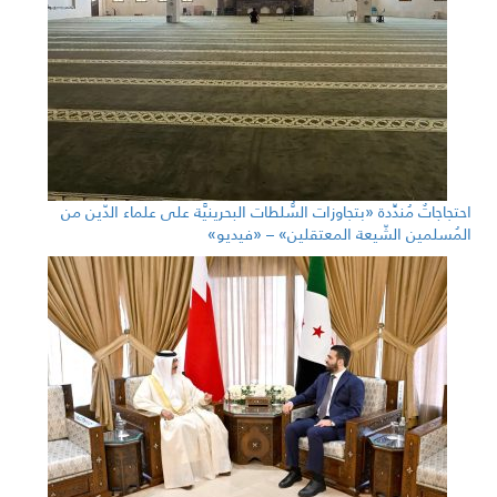
احتجاجاتٌ مُندِّدة «بتجاوزات السُّلطات البحرينيَّة على علماء الدّين من
المُسلمين الشّيعة المعتقلين» – «فيديو»