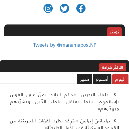
تويتر
Tweets by @manamapostNP
الاکثر قراءة
ليوم
أسبوع
شهر
علماء البحرين: «حاكم البلاد يمنّ على الفرس
بإسلامهم بينما يعتقل علماء الدِّين ويشرِّدهم
ويهجِّرهم»
برلمانيّ إيرانيّ «يتوعَّد بطرد القوَّات الأمريكيَّة من
القواعد العسكريّة في الدُّول الخليجيَّة»