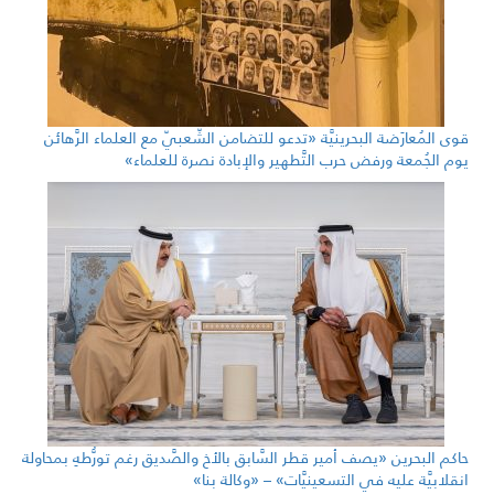
قوى المُعارَضة البحرينيَّة «تدعو للتضامن الشّعبيّ مع العلماء الرَّهائن
يوم الجُمعة ورفض حرب التَّطهير والإبادة نصرة للعلماء»
حاكم البحرين «يصف أمير قطر السَّابق بالأخ والصَّديق رغم تورُّطهِ بمحاولة
انقلابيَّة عليه في التسعينيَّات» – «وكالة بنا»