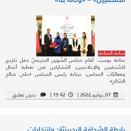
ساحة المنامة
منامة بوست: أقام مجلس الشّورى البحرينيّ حفل تكريمٍ
للصّحفيين والإعلاميين، المُشاركين في تغطية أعمال
وفعاليّات المجلس، برعاية رئيس المجلس «علي صالح
الصّالح»
07,يوليو,2022 |
19:42 |
بدون تعليق
رابطة الصّحافة البحرينيّة: «انتخابات