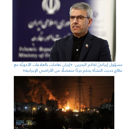
مسؤول إيرانيّ لحاكم البحرين: «إيران تعاملت بالعلاقات الأخويَّة مع
نظامٍ حديث النشأة يحكم جزءًا منفصلًا من الأراضي الإيرانية»