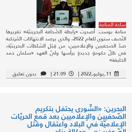
ساحة المنامة
منامة بوست: أصدرت «رابطة الصّحافة البحرينيّة» تقريرها
النّصف سنوي للعام 2022، والذي يرصد الانتهاكات المُرتكبة
ضدّ الصحفيين والإعلاميين، من قِبَلِ السُلطات البحرينيّة،
في ظلّ حكومةٍ جديدةٍ يرأسها وليّ العهد «سلمان حمد
الخليفة»
11,يوليو,2022 |
21:09 |
بدون تعليق
البحرين: «الشّورى يحتفل بتكريم
الصّحفيين والإعلاميين بعد قمع الحريّات
الإعلاميّة في البلاد واعتقال وقتل
الصّحفيين» – «وكالة بنا»