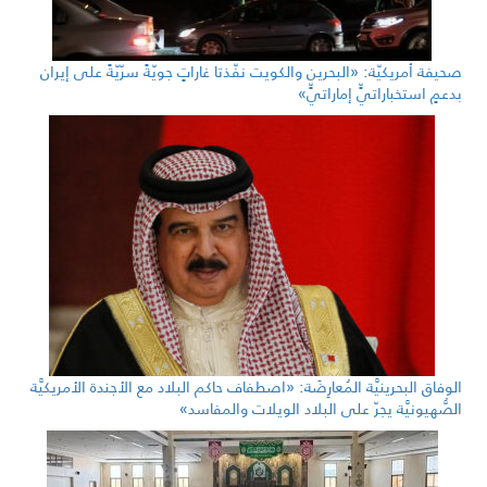
صحيفة أمريكيّة: «البحرين والكويت نفّذتا غاراتٍ جويّةً سرّيّةً على إيران
بدعمٍ استخباراتيٍّ إماراتيٍّ»
الوفاق البحرينيَّة المُعارِضَة: «اصطفاف حاكم البلاد مع الأجندة الأمريكيَّة
الصُّهيونيَّة يجرّ على البلاد الويلات والمفاسد»