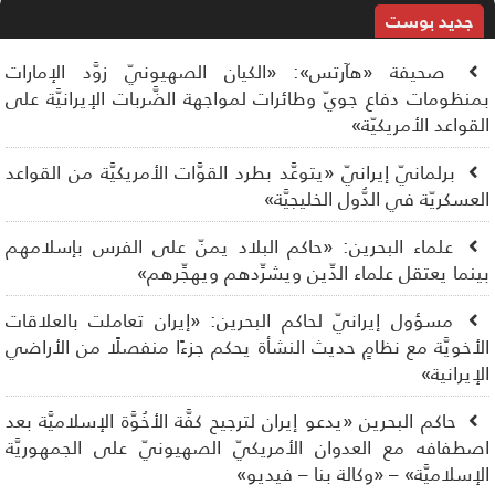
جديد بوست
صحيفة «هآرتس»: «الكيان الصهيونيّ زوَّد الإمارات
نظومات دفاع جويّ وطائرات لمواجهة الضَّربات الإيرانيَّة على
قواعد الأمريكيّة»
برلمانيّ إيرانيّ «يتوعَّد بطرد القوَّات الأمريكيَّة من القواعد
عسكريّة في الدُّول الخليجيَّة»
علماء البحرين: «حاكم البلاد يمنّ على الفرس بإسلامهم
نما يعتقل علماء الدِّين ويشرِّدهم ويهجِّرهم»
مسؤول إيرانيّ لحاكم البحرين: «إيران تعاملت بالعلاقات
أخويَّة مع نظامٍ حديث النشأة يحكم جزءًا منفصلًا من الأراضي
إيرانية»
حاكم البحرين «يدعو إيران لترجيح كفَّة الأخُوَّة الإسلاميَّة بعد
طفافه مع العدوان الأمريكيّ الصهيونيّ على الجمهوريَّة
إسلاميَّة» – «وكالة بنا – فيديو»