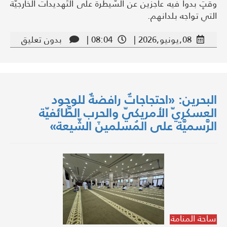
وقتٍ بدوا فيه عاجزين عن السَّيطرة على التَّهديدات الخارجيَّة
التي تواجه بلدانهم.
08,يونيو,2026 |
08:04 |
بدون تعليق
البحرين: «احتجاجاتٌ رافضةٌ للوجود
العسكريّ الأمريكيّ والحرب الطَّائفيّة
الرَّسميَّة على المُسلمينَ الشّيعة»
ساحة المنامة