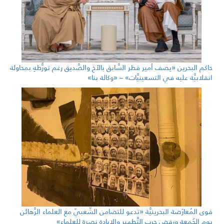
حاكم البحرين «يصف أمير قطر السَّابق بالأخ والصَّديق رغم تورُّطهِ بمحاولة
انقلابيَّة عليه في التسعينيَّات» – «وكالة بنا»
قوى المُعارَضة البحرينيَّة «تدعو للتضامن الشّعبيّ مع العلماء الرَّهائن
يوم الجُمعة ورفض حرب التَّطهير والإبادة نصرة للعلماء»