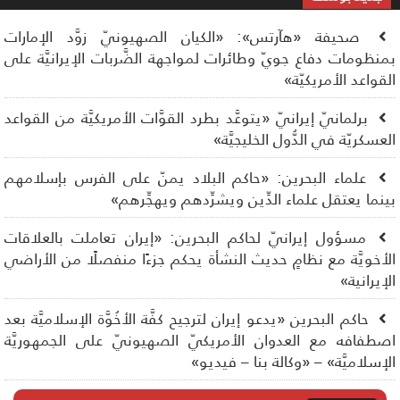
صحيفة «هآرتس»: «الكيان الصهيونيّ زوَّد الإمارات
نظومات دفاع جويّ وطائرات لمواجهة الضَّربات الإيرانيَّة على
قواعد الأمريكيّة»
برلمانيّ إيرانيّ «يتوعَّد بطرد القوَّات الأمريكيَّة من القواعد
عسكريّة في الدُّول الخليجيَّة»
علماء البحرين: «حاكم البلاد يمنّ على الفرس بإسلامهم
نما يعتقل علماء الدِّين ويشرِّدهم ويهجِّرهم»
مسؤول إيرانيّ لحاكم البحرين: «إيران تعاملت بالعلاقات
أخويَّة مع نظامٍ حديث النشأة يحكم جزءًا منفصلًا من الأراضي
إيرانية»
حاكم البحرين «يدعو إيران لترجيح كفَّة الأخُوَّة الإسلاميَّة بعد
طفافه مع العدوان الأمريكيّ الصهيونيّ على الجمهوريَّة
إسلاميَّة» – «وكالة بنا – فيديو»