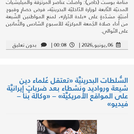
منامة بوست (خاص): واصلت عناصر المرتزقة والميليشيات
المدنيّة التّابعة لوزارة الدّاخليّة البحرينيّة، فرض حصارٍ وقيودٍ
أمنيّةٍ مشدّدةٍ على «بلدة الدّراز»، لمنع المواطنين الشّيعة
من أداء صلاة الجُمعة المركزيّة للأسبوع السّادس والثَّمانين
على التّوالي.
06,يونيو,2026 |
00:08 |
بدون تعليق
السُّلطات البحرينيَّة «تعتقل عُلماء دين
شيعة ورواديد ونشطاء بعد ضرباتٍ إيرانيَّة
على المواقع الأمريكيَّة» – «وكالة بنا –
فيديو»