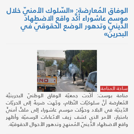
الوفاق المُعارِضة: «السّلوك الأمنيّ خلال
موسم عاشوراء أكَّد واقع الاضطهاد
الدِّينيّ وتدهور الوضع الحقوقيّ في
البحرين»
ساحة المنامة
منامة بوست: أكّدت جمعيّة الوفاق الوطنيّ البحرينيَّة
المُعارِضة أنَّ سلوكيّات النّظام، وجّهت ضربةً إلى الحريّات
الدّينيّة في البلاد وحوَّلت موسم عاشوراء إلى ملفٍّ أمنيٍّ
بامتياز، الأمر الذي كشف زيف الادّعاءات الرسميّة وأظهر
واقع الاضطهاد الدِّينيّ المُمنهج وتدهور الأحوال الحقوقيّة.