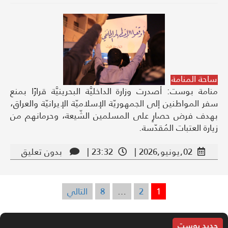
ساحة المنامة
منامة بوست: أصدرت وزارة الداخليَّة البحرينيَّة قرارًا بمنع
سفر المواطنين إلى الجمهوريّة الإسلاميّة الإيرانيّة والعراق،
بهدف فرض حصارٍ على المسلمين الشّيعة، وحرمانهم من
زيارة العتبات المُقدّسة.
02,يونيو,2026 |
23:32 |
بدون تعليق
1
2
…
8
التالي
تعدد
صفحات
المقالات
جديد بوست