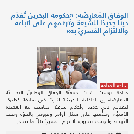
الوفاق المُعارِضَة: «حكومة البحرين تُقدّم
دينًا جديدًا للشّيعة وتُرغمهم على اتِّباعه
والالتزام القسريّ به»
ساحة المنامة
منامة بوست: قالت جمعيّة الوفاق الوطنيّ البحرينيَّة
المُعارِضة، إنَّ الداخليَّة البحرينيَّة انبرت في سابقةٍ خطيرة،
لتقديم دينٍ جديد وأحكامٍ شرعيَّة تتناسب مع العقيدة
الأمنيَّة، وقدَّمتها على شكلِ أوامر وفروض بالقوّة وتحت
التّهديد والوعيد، بضرورة الالتزام القسريّ بكلِّ ما يصدر.