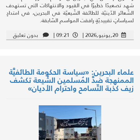
شهد تصعيدًا خطيرًا في القيود والانتهاكات التي تستهدف
الشّعائر الدّينيّة للطائفة الشّيعيّة في البحرين، في امتدادٍ
لسياساتٍ تقييديّةٍ رافقت المواسم السّابقة.
20,يونيو,2026 |
09:21 |
بدون تعليق
علماء البحرين: «سياسة الحكومة الطائفيَّة
الممنهجة ضدَّ المُسلمين الشّيعة تكشف
زيف كذبة التّسامح واحترام الأديان»