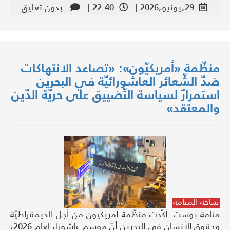
29,يونيو,2026 |
22:40 |
بدون تعليق
منظّمة «أمريكيّون»: «تصاعد الانتهاكات
ضدّ الشّعائر العاشورائيّة في البحرين
استمرارٌ لسياسة التّضييق على حريّة الدّين
والمعتقد»
ساحة المنامة
منامة بوست: أكّدت منظّمة أمريكيون من أجل الديمقراطيّة
وحقوق الإنسان في البحرين أنّ موسم عاشوراء لعام 2026،