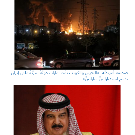
صحيفة أمريكيّة: «البحرين والكويت نفّذتا غاراتٍ جويّةً سرّيّةً على إيران
بدعمٍ استخباراتيٍّ إماراتيٍّ»