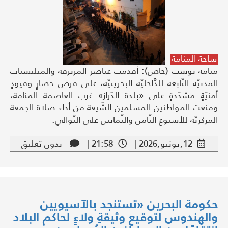
ساحة المنامة
منامة بوست (خاص): أقدمت عناصر المرتزقة والميليشيات
المدنيّة التّابعة للدَّاخليّة البحرينيّة، على فرض حصارٍ وقيودٍ
أمنيّةٍ مشدّدةٍ على «بلدة الدّراز» غرب العاصمة المنامة،
ومنعت المواطنين المسلمين الشّيعة من أداء صلاة الجمعة
المركزيّة للأسبوع الثّامن والثّمانين على التّوالي.
12,يونيو,2026 |
21:58 |
بدون تعليق
حكومة البحرين «تستنجد بالآسيويين
والهندوس لتوقيع وثيقةِ ولاءٍ لحاكم البلاد