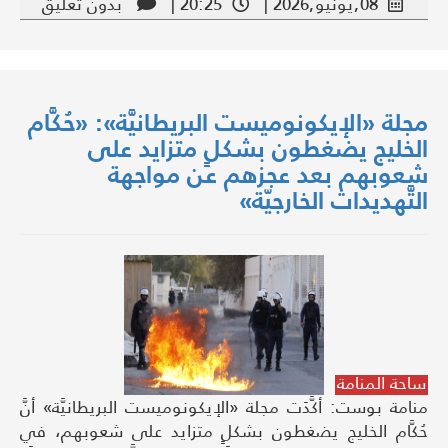
08,يونيو,2026 |
20:25 |
بدون تعليق
مجلة «الإيكونوميست البريطانيَّة»: «حُكَّام
الخليج يضغطون بشكلٍ متزايد على
شعوبهم بعد عجزهم عن مواجهة
التَّهديدات الخارجيّة»
ساحة المنامة
منامة بوست: أكَّدَت مجلة «الإيكونوميست البريطانيَّة» أنَّ
حُكَّام الخليج يضغطون بشكلٍ متزايد على شعوبهم، في