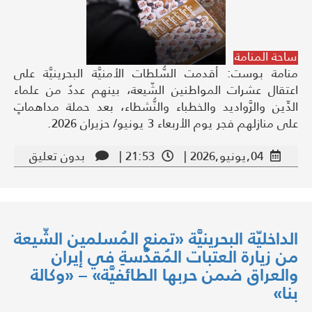
ساحة المنامة
منامة بوست: أقدمت السُّلطات الأمنيَّة البحرينيَّة على
اعتقال عشرات المواطنين الشّيعة، بينهم عددٌ من علماء
الدِّين والرَّواديد والخطباء والنُّشطاء، بعد حملة مداهماتٍ
على منازلهم فجر يوم الأربعاء 3 يونيو/ حزيران 2026.
04,يونيو,2026 |
21:53 |
بدون تعليق
الداخليّة البحرينيَّة «تمنع المُسلمين الشّيعة
من زيارة العتبات المُقدَّسةِ في إيران
والعراق ضمن حربها الطائفيَّة» – «وكالة
بنا»