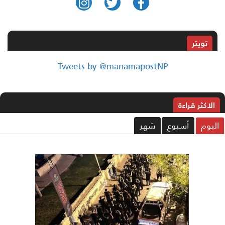
تويتر
Tweets by @manamapostNP
الاکثر قراءة
ليوم
أسبوع
شهر