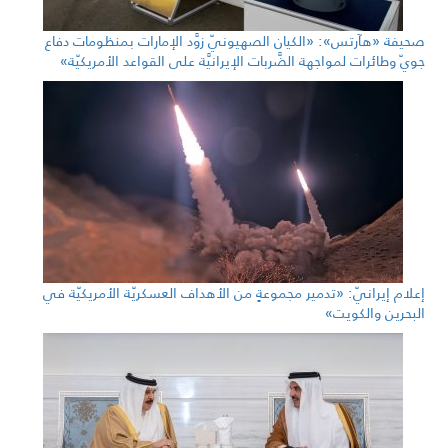
صحيفة «هآرتس»: «الكيان الصهيونيّ زوَّد الإمارات بمنظومات دفاع
جويّ وطائرات لمواجهة الضَّربات الإيرانيَّة على القواعد الأمريكيّة»
إعلام إيرانيّ: «تدمير مجموعةٍ من الأهداف العسكريّة الأمريكيّة في
البحرين والكويت»