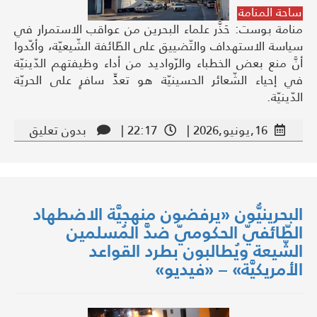
ساحة المنامة
منامة بوست: حَذَّر علماء البحرين من عواقب الاستمرار في
سياسة الاستهداف والتّضييق على الطّائفة الشّيعيّة، وأكّدوا
أنَّ منع بعض الخطباء والرّواديد من أداء وظيفتهم الدّينيّة
في إحياء الشّعائر الحسينيّة هو تعدٍّ سافرٍ على الحريّة
الدّينيّة.
16,يونيو,2026 |
22:17 |
بدون تعليق
البحرينيُّون «يرفضون منهجيَّة الاضطهاد
الطّائفيّ الحكوميّ ضدَّ المُسلمين
الشّيعة ويُطالبون بطرد القواعد
الأمريكيَّة» – «فيديو»