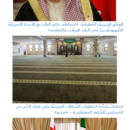
الوفاق البحرينيَّة المُعارِضَة: «اصطفاف حاكم البلاد مع الأجندة الأمريكيَّة
الصُّهيونيَّة يجرّ على البلاد الويلات والمفاسد»
احتجاجاتٌ مُندِّدة «بتجاوزات السُّلطات البحرينيَّة على علماء الدّين من
المُسلمين الشّيعة المعتقلين» – «فيديو»