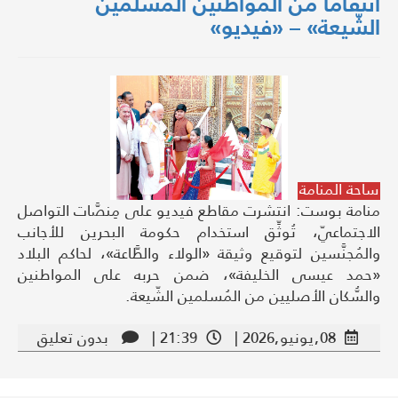
انتقامًا من المواطنين المُسلمين
الشّيعة» – «فيديو»
ساحة المنامة
منامة بوست: انتشرت مقاطع فيديو على مِنصَّات التواصل
الاجتماعيّ، تُوثِّق استخدام حكومة البحرين للأجانب
والمُجنَّسين لتوقيع وثيقة «الولاء والطَّاعة»، لحاكم البلاد
«حمد عيسى الخليفة»، ضمن حربه على المواطنين
والسُّكان الأصليين من المُسلمين الشّيعة.
08,يونيو,2026 |
21:39 |
بدون تعليق