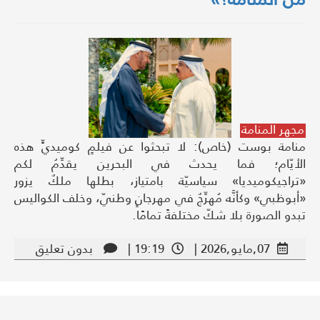
مجهر المنامة
منامة بوست (خاص): لا تبحثوا عن فيلمٍ كوميديٍّ هذه
الأيّام؛ فما يحدث في البحرين يقدِّمُ لكم
«تراجيكوميديا» سياسيّة بامتياز، بطلها ملكٌ يزور
«أبوظبي» وكأنَّه مُهرِّجٌ في مهرجانٍ وطنيّ، وخلف الكواليس
تبدو الصورة بلا شكّ مختلفةً تمامًا.
07,مايو,2026 |
19:19 |
بدون تعليق