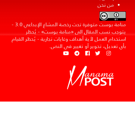
من نحن
منامة بوست متوفرة تحت رخصة المشاع الإبداعي 3.0 -
يتوجب نسب المقال الى «منامة بوست» - يُحظر
استخدام العمل لأية أهداف وغايات تجارية - يُحظر القيام
بأي تعديل، تحوير أو تغيير في النص.