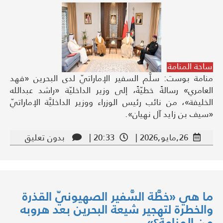
ساحة المنامة
منامة بوست: سلَّم السفير الإماراتيّ لدى البحرين «فهد
العامري» رسالةً خطيّةً، إلى وزير الداخليّة «راشد عبدالله
الخليفة»، من نائب رئيس الوزراء ووزير الداخليَّة الإماراتيّ
«سيف بن زايد آل نهيان».
26,مايو,2026 |
20:33 |
بدون تعليق
ما هي «خطَّة السَّفير الصهيونيّ القذرة
والخطرة لتهجير شيعة البحرين بعد هروبه
من المنامة؟»