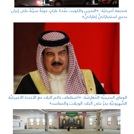
صحيفة أمريكيّة: «البحرين والكويت نفّذتا غاراتٍ جويّةً سرّيّةً على إيران
بدعمٍ استخباراتيٍّ إماراتيٍّ»
الوفاق البحرينيَّة المُعارِضَة: «اصطفاف حاكم البلاد مع الأجندة الأمريكيَّة
الصُّهيونيَّة يجرّ على البلاد الويلات والمفاسد»