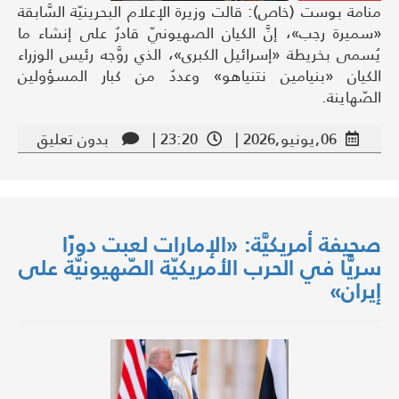
منامة بوست (خاص): قالت وزيرة الإعلام البحرينيّة السَّابقة
«سميرة رجب»، إنَّ الكيان الصهيونيّ قادرٌ على إنشاء ما
يُسمى بخريطة «إسرائيل الكبرى»، الذي روَّجه رئيس الوزراء
الكيان «بنيامين نتنياهو» وعددٌ من كبار المسؤولين
الصّهاينة.
06,يونيو,2026 |
23:20 |
بدون تعليق
صحيفة أمريكيَّة: «الإمارات لعبت دورًا
سريًّا في الحرب الأمريكيّة الصّهيونيّة على
إيران»