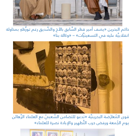
حاكم البحرين «يصف أمير قطر السَّابق بالأخ والصَّديق رغم تورُّطهِ بمحاولة
انقلابيَّة عليه في التسعينيَّات» – «وكالة بنا»
قوى المُعارَضة البحرينيَّة «تدعو للتضامن الشّعبيّ مع العلماء الرَّهائن
يوم الجُمعة ورفض حرب التَّطهير والإبادة نصرة للعلماء»