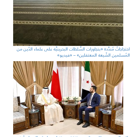
احتجاجاتٌ مُندِّدة «بتجاوزات السُّلطات البحرينيَّة على علماء الدّين من
المُسلمين الشّيعة المعتقلين» – «فيديو»