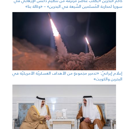
حاكم البحرين «يطلب عناصر مرتزقة من تنظيم داعش الإرهابيّ في
سوريا لمحاربة المُسلمين الشّيعة في البحرين» – «وكالة بنا»
إعلام إيرانيّ: «تدمير مجموعةٍ من الأهداف العسكريّة الأمريكيّة في
البحرين والكويت»