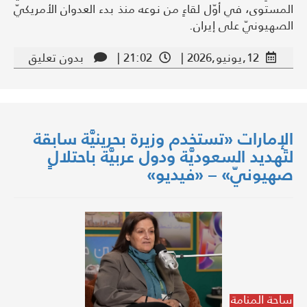
المستوى، في أوّل لقاءٍ من نوعه منذ بدء العدوان الأمريكيّ
الصهيونيّ على إيران.
12,يونيو,2026 |
21:02 |
بدون تعليق
الإمارات «تستخدم وزيرة بحرينيَّة سابقة
لتَهديد السعوديَّة ودول عربيَّة باحتلالٍ
صهيونيّ» – «فيديو»
ساحة المنامة