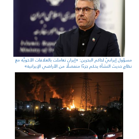
مسؤول إيرانيّ لحاكم البحرين: «إيران تعاملت بالعلاقات الأخويَّة مع
نظامٍ حديث النشأة يحكم جزءًا منفصلًا من الأراضي الإيرانية»