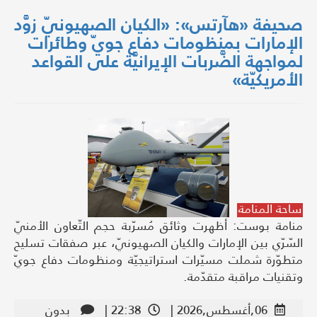
صحيفة «هآرتس»: «الكيان الصهيونيّ زوَّد
الإمارات بمنظومات دفاع جويّ وطائرات
لمواجهة الضَّربات الإيرانيَّة على القواعد
الأمريكيّة»
ساحة المنامة
منامة بوست: أظهرت وثائق مُسرّبة حجم التّعاون الأمنيّ
السّرّي بين الإمارات والكيان الصهيونيّ، عبر صفقات تسليح
متطوّرة شملت مسيّرات استراتيجيّة ومنظومات دفاع جويّ
وتقنيات مراقبة متقدّمة.
06,أغسطس,2026 |
22:38 |
بدون