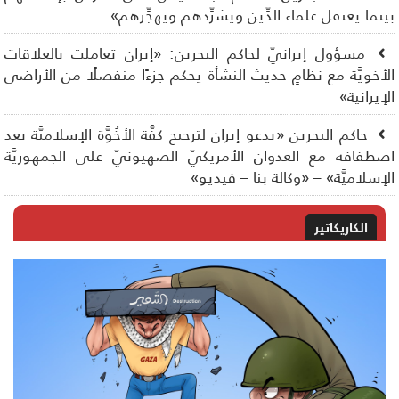
نما يعتقل علماء الدِّين ويشرِّدهم ويهجِّرهم»
مسؤول إيرانيّ لحاكم البحرين: «إيران تعاملت بالعلاقات
أخويَّة مع نظامٍ حديث النشأة يحكم جزءًا منفصلًا من الأراضي
إيرانية»
حاكم البحرين «يدعو إيران لترجيح كفَّة الأخُوَّة الإسلاميَّة بعد
طفافه مع العدوان الأمريكيّ الصهيونيّ على الجمهوريَّة
إسلاميَّة» – «وكالة بنا – فيديو»
الكاريكاتير