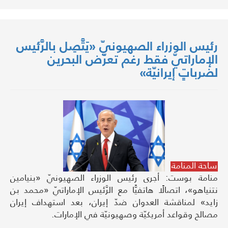
رئيس الوزراء الصهيونيّ «يَتَّصِل بالرَّئيس
الإماراتيّ فقط رغم تعرّض البحرين
لضرباتٍ إيرانيّة»
ساحة المنامة
منامة بوست: أجرى رئيس الوزراء الصهيونيّ «بنيامين
نتنياهو»، اتصالًا هاتفيًّا مع الرَّئيس الإماراتيّ «محمد بن
زايد» لمناقشة العدوان ضدّ إيران، بعد استهداف إيران
مصالح وقواعد أمريكيّة وصهيونيّة في الإمارات.