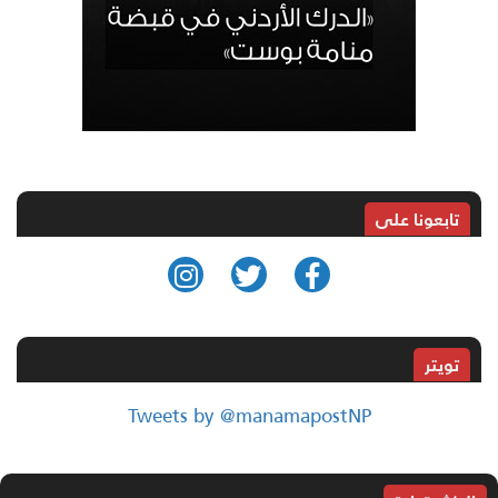
تابعونا على
تويتر
Tweets by @manamapostNP