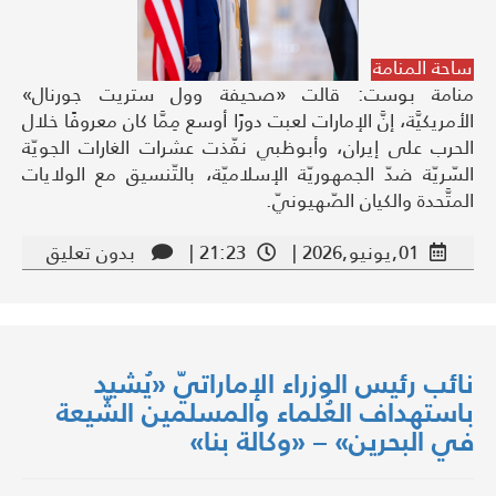
ساحة المنامة
منامة بوست: قالت «صحيفة وول ستريت جورنال»
الأمريكيَّة، إنَّ الإمارات لعبت دورًا أوسع مِمَّا كان معروفًا خلال
الحرب على إيران، وأبوظبي نفّذت عشرات الغارات الجويّة
السّريّة ضدّ الجمهوريّة الإسلاميّة، بالتّنسيق مع الولايات
المتَّحدة والكيان الصّهيونيّ.
01,يونيو,2026 |
21:23 |
بدون تعليق
نائب رئيس الوزراء الإماراتيّ «يُشيد
باستهداف العُلماء والمسلمين الشّيعة
في البحرين» – «وكالة بنا»