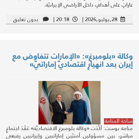
غاراتٍ على أهدافٍ داخل الأراضي الإيرانيّة.
28,يوليو,2026 |
20:18 |
بدون تعليق
وكالة «بلومبرغ»: «الإمارات تتفاوض مع
إيران بعد انهيارٍ اقتصاديّ إماراتيّ»
ساحة المنامة
منامة بوست: أكَّدَت «وكالة بلومبرغ الاقتصاديَّة» عَقْدَ اجتماعٍ
مباشرٍ، بين مسؤولين أمنيّين إماراتيين وإيرانيين رفيعي