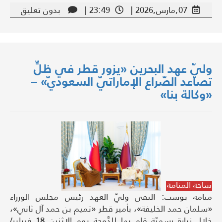
07,مارس,2026 |
23:49 |
بدون تعليق
وليّ عهد البحرين «يزور قطر في ظلِّ
تصاعد الصّراع الإماراتيّ السعوديّ» –
«وكالة بنا»
ساحة المنامة
منامة بوست: التقى وليّ العهد رئيس مجلس الوزراء
«سلمان حمد الخليفة»، بأمير قطر «تميم بن حمد آل ثاني»،
خلال زيارةٍ رسميّةٍ قام بها للدَّوحة يوم الاثنين 18 فبراير/