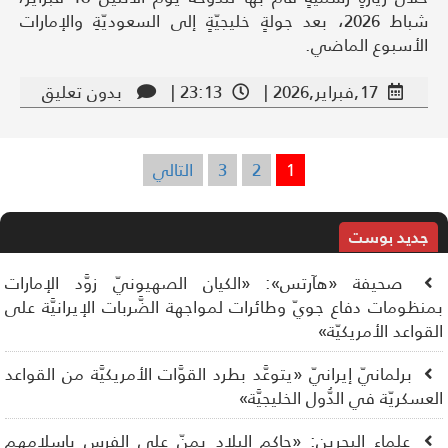
شباط 2026، بعد جولةٍ خليجيّةٍ إلى السعوديّةِ والإمارات
الأسبوع الماضي.
17,فبراير,2026 |
23:13 |
بدون تعليق
1
2
3
التالي
تعدد
صفحات
المقالات
جديد بوست
صحيفة «هآرتس»: «الكيان الصهيونيّ زوَّد الإمارات
نظومات دفاع جويّ وطائرات لمواجهة الضَّربات الإيرانيَّة على
قواعد الأمريكيّة»
برلمانيّ إيرانيّ «يتوعَّد بطرد القوَّات الأمريكيَّة من القواعد
عسكريّة في الدُّول الخليجيَّة»
علماء البحرين: «حاكم البلاد يمنّ على الفرس بإسلامهم